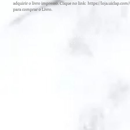
adquirir o livro impresso. Clique no link:  https://loja.uiclap.com/
para comprar o Livro.
ELIZANGELA TRINDADE FOLHA PUBLICIDADE
CNPJ/PIX: 32.744.303/0001-05 Contato: 