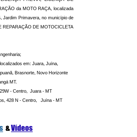
ÇÃO da MOTO RAÇA, localizada 
, Jardim Primavera, no município de 
 E REPARAÇÃO DE MOTOCICLETA 
ngenharia;
ocalizados em: Juara, Juína, 
ipuanã, Brasnorte, Novo Horizonte 
ngá MT.     
ia, 229W - Centro,  Juara - MT 
Jambos, 428 N - Centro,   Juína - MT 
s
  &
Vídeos