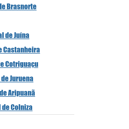
 de Brasnorte
al de Juína
de Castanheira
de Cotriguaçu
l de Juruena
 de Aripuanã
l de Colniza