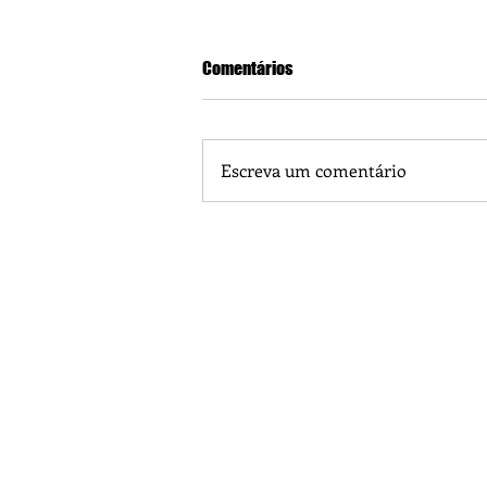
Comentários
Escreva um comentário
Piá Lava Jato, de Juara, torna pú
Instalação e Operação