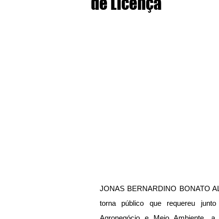
de Licença
JONAS BERNARDINO BONATO ALVES
torna público que requereu junto
Agronegócio e Meio Ambiente, 