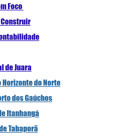
m Foco 
 Construir
ontabilidade
al de Juara
o Horizonte do Norte
Porto dos Gaúchos
 de Itanhangá
 de Tabaporã