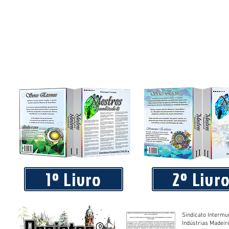
1º Livro
2º Livr
Sindicato Intermu
Indústrias Madeir