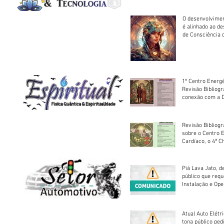
O desenvolvimen
é alinhado ao d
de Consciência 
sociedade
1º Centro Energé
Revisão Bibliog
conexão com a D
Revisão Bibliogr
sobre o Centro 
Cardíaco, o 4ª C
Piá Lava Jato, d
público que requ
Instalação e Op
Atual Auto Elétri
tona público ped