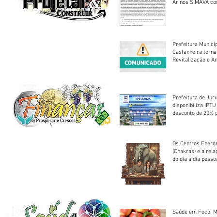
Arinos SIMAVA convoca à
Assembleia Extra
Prefeitura Munici
Castanheira torna
Revitalização e A
Centro Esportivo 
Prefeitura de Jur
disponibiliza IPT
desconto de 20% 
em cota única
Os Centros Energé
(Chakras) e a rel
do dia a dia pesso
Saúde em Foco: M