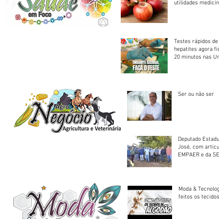
utilidades medicin
Testes rápidos de H
hepatites agora f
20 minutos nas U
Saúde
Ser ou não ser
Deputado Estadu
José, com artic
EMPAER e da SE
trator à Juruena
Moda & Tecnolo
feitos os tecido