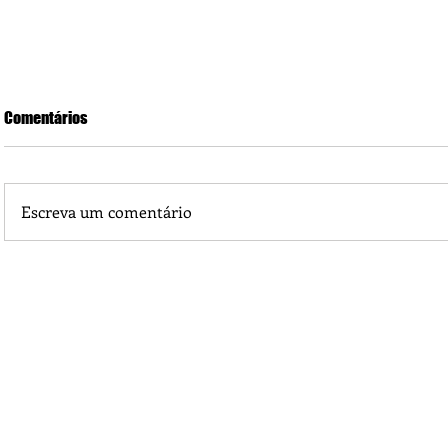
Comentários
Escreva um comentário
Piá Lava Jato, de Juara, torna público que requereu licença
Instalação e Operação