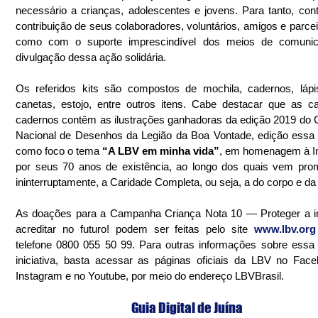
necessário a crianças, adolescentes e jovens. Para tanto, con
contribuição de seus colaboradores, voluntários, amigos e parcei
como com o suporte imprescindível dos meios de comunic
divulgação dessa ação solidária.
Os referidos kits são compostos de mochila, cadernos, lápis
canetas, estojo, entre outros itens. Cabe destacar que as c
cadernos contêm as ilustrações ganhadoras da edição 2019 do 
Nacional de Desenhos da Legião da Boa Vontade, edição essa 
como foco o tema 
“A LBV em minha vida”
, em homenagem à Ins
por seus 70 anos de existência, ao longo dos quais vem pro
ininterruptamente, a Caridade Completa, ou seja, a do corpo e da
As doações para a Campanha Criança Nota 10 — Proteger a in
acreditar no futuro! podem ser feitas pelo site 
www.lbv.org
telefone 0800 055 50 99. Para outras informações sobre essa m
iniciativa, basta acessar as páginas oficiais da LBV no Face
Instagram e no Youtube, por meio do endereço LBVBrasil.
Guia Digital de Juína