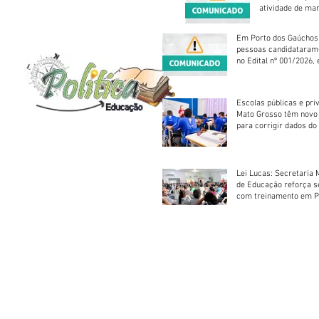
atividade de ma
reparação mecâ
Em Porto dos Gaúchos
pessoas candidataram
no Edital nº 001/2026, 
foram classificadas, e
vagas serão preenchid
Escolas públicas e pri
Mato Grosso têm novo
para corrigir dados do
Escolar 2026
Lei Lucas: Secretaria 
de Educação reforça 
com treinamento em P
Socorros