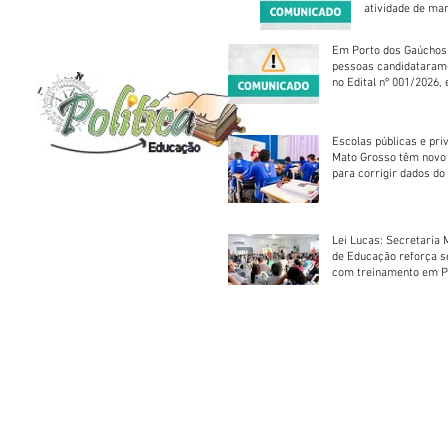
atividade de ma
reparação mecâ
Em Porto dos Gaúchos
pessoas candidataram
no Edital nº 001/2026, 
foram classificadas, e
vagas serão preenchid
Escolas públicas e pri
Mato Grosso têm novo
para corrigir dados do
Escolar 2026
Lei Lucas: Secretaria 
de Educação reforça 
com treinamento em P
Socorros