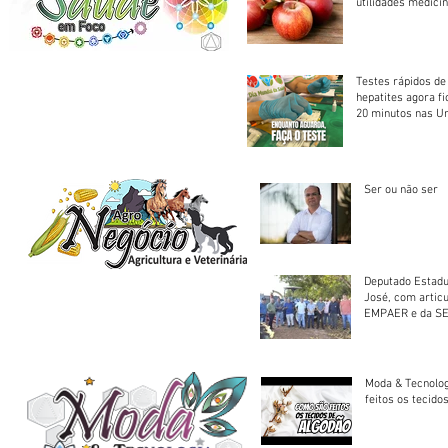
utilidades medicin
Testes rápidos de H
hepatites agora f
20 minutos nas U
Saúde
Ser ou não ser
Deputado Estadu
José, com artic
EMPAER e da SE
trator à Juruena
Moda & Tecnolo
feitos os tecido