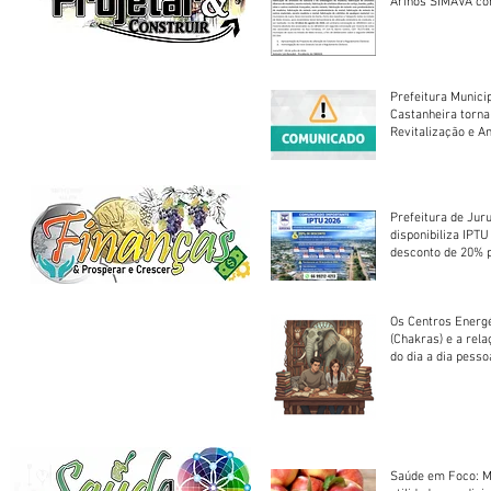
Arinos SIMAVA convoca à
Assembleia Extra
Prefeitura Munici
Castanheira torna
Revitalização e A
Centro Esportivo 
Prefeitura de Jur
disponibiliza IPT
desconto de 20% 
em cota única
Os Centros Energé
(Chakras) e a rel
do dia a dia pesso
Saúde em Foco: M