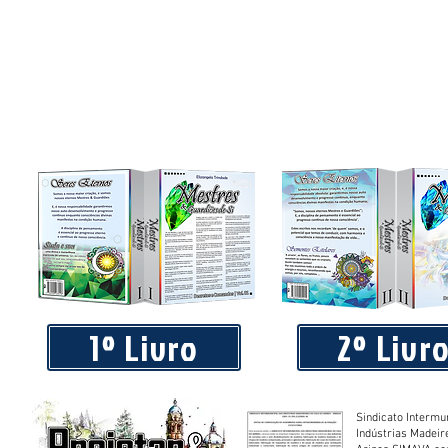
Instalação e Operação
1º Livro
2º Livr
Sindicato Intermu
Indústrias Madeir