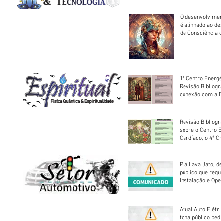
O desenvolvimen
é alinhado ao d
de Consciência 
sociedade
1º Centro Energé
Revisão Bibliog
conexão com a D
Revisão Bibliogr
sobre o Centro 
Cardíaco, o 4ª C
Piá Lava Jato, d
público que requ
Instalação e Op
Atual Auto Elétri
tona público ped