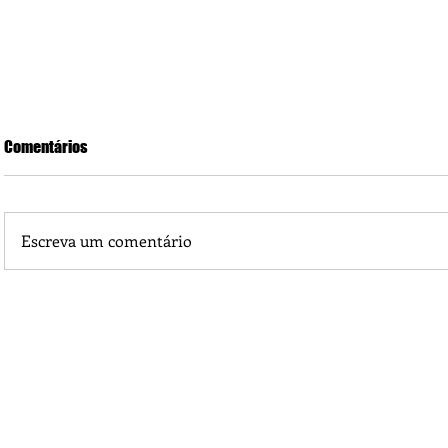
Comentários
Escreva um comentário
Piá Lava Jato, de Juara, torna público que requereu licença