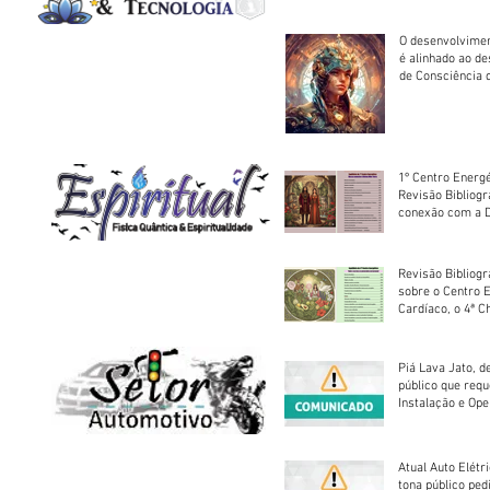
O desenvolvimen
é alinhado ao d
de Consciência 
sociedade
1º Centro Energé
Revisão Bibliog
conexão com a D
Revisão Bibliogr
sobre o Centro 
Cardíaco, o 4ª C
Piá Lava Jato, d
público que requ
Instalação e Op
Atual Auto Elétri
tona público ped