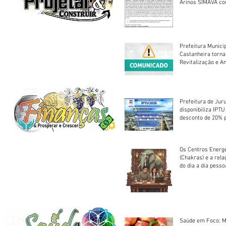
Arinos SIMAVA convoca à
Assembleia Extra
Prefeitura Munici
Castanheira torna
Revitalização e A
Centro Esportivo 
Prefeitura de Jur
disponibiliza IPT
desconto de 20% 
em cota única
Os Centros Energé
(Chakras) e a rel
do dia a dia pesso
Saúde em Foco: M