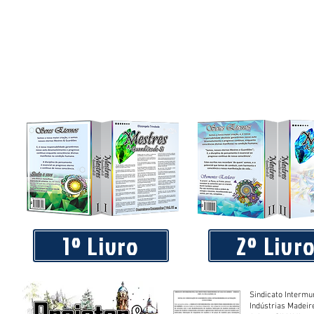
1º Livro
2º Livr
Sindicato Intermu
Indústrias Madeir