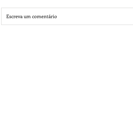
Escreva um comentário
Plantas e árvores frutíferas e perenes