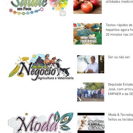
utilidades medicin
Testes rápidos de H
hepatites agora f
20 minutos nas U
Saúde
Ser ou não ser
Deputado Estadu
José, com artic
EMPAER e da SE
trator à Juruena
Moda & Tecnolo
feitos os tecido