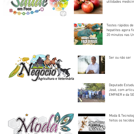
utilidades medicin
Testes rápidos de H
hepatites agora f
20 minutos nas U
Saúde
Ser ou não ser
Deputado Estadu
José, com artic
EMPAER e da SE
trator à Juruena
Moda & Tecnolo
feitos os tecido