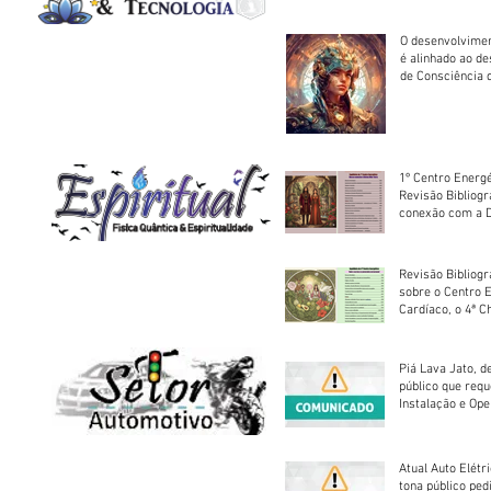
O desenvolvimen
é alinhado ao d
de Consciência 
sociedade
1º Centro Energé
Revisão Bibliog
conexão com a D
Revisão Bibliogr
sobre o Centro 
Cardíaco, o 4ª C
Piá Lava Jato, d
público que requ
Instalação e Op
Atual Auto Elétri
tona público ped