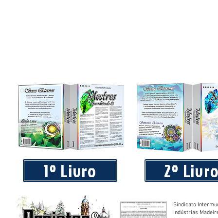
1º Livro
2º Livr
Sindicato Intermu
Indústrias Madeir