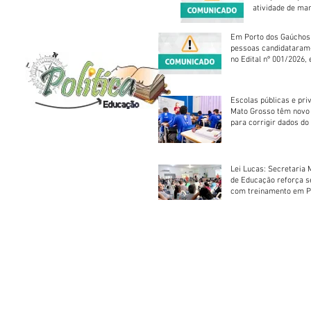
atividade de ma
reparação mecâ
Em Porto dos Gaúchos
pessoas candidataram
no Edital nº 001/2026, 
foram classificadas, e
vagas serão preenchid
Escolas públicas e pri
Mato Grosso têm novo
para corrigir dados do
Escolar 2026
Lei Lucas: Secretaria 
de Educação reforça 
com treinamento em P
Socorros