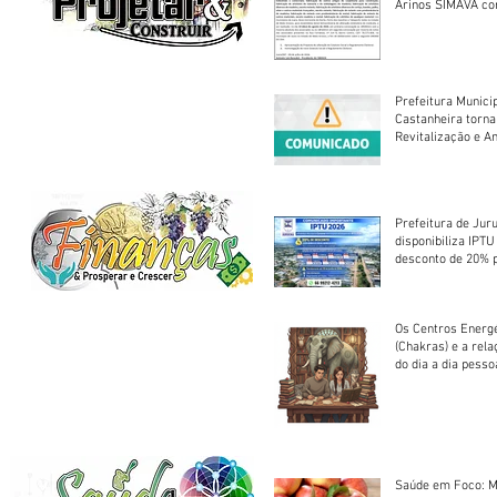
Arinos SIMAVA convoca à
Assembleia Extra
Prefeitura Munici
Castanheira torna
Revitalização e A
Centro Esportivo 
Prefeitura de Jur
disponibiliza IPT
desconto de 20% 
em cota única
Os Centros Energé
(Chakras) e a rel
do dia a dia pesso
Saúde em Foco: M