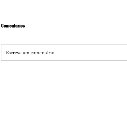
Comentários
Escreva um comentário
Piá Lava Jato, de Juara, torna público que requereu licença
Instalação e Operação