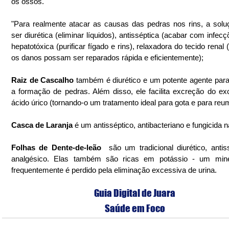
os ossos.
"Para realmente atacar as causas das pedras nos rins, a solu
ser diurética (eliminar líquidos), antisséptica (acabar com infecç
hepatotóxica (purificar fígado e rins), relaxadora do tecido renal 
os danos possam ser reparados rápida e eficientemente);
Raiz de Cascalho
 também é diurético e um potente agente para 
a formação de pedras. Além disso, ele facilita excreção do ex
ácido úrico (tornando-o um tratamento ideal para gota e para reu
Casca de Laranja 
é um antisséptico, antibacteriano e fungicida n
Folhas de Dente-de-leão 
 são um tradicional diurético, antiss
analgésico. Elas também são ricas em potássio - um miner
frequentemente é perdido pela eliminação excessiva de urina.
Guia Digital de Juara
Saúde em Foco