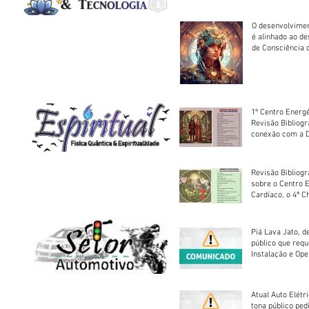
O desenvolvimen
é alinhado ao d
de Consciência 
sociedade
1º Centro Energé
Revisão Bibliog
conexão com a D
Revisão Bibliogr
sobre o Centro 
Cardíaco, o 4ª C
Piá Lava Jato, d
público que requ
Instalação e Op
Atual Auto Elétri
tona público ped