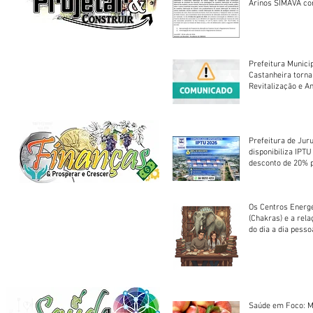
Arinos SIMAVA convoca à
Assembleia Extra
Prefeitura Munici
Castanheira torna
Revitalização e A
Centro Esportivo 
Prefeitura de Jur
disponibiliza IPT
desconto de 20% 
em cota única
Os Centros Energé
(Chakras) e a rel
do dia a dia pesso
Saúde em Foco: M