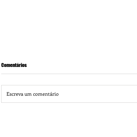
Comentários
Escreva um comentário
O Significado de Fehu é riqueza