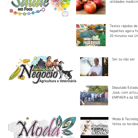
utilidades medicin
Testes rápidos de H
hepatites agora f
20 minutos nas U
Saúde
Ser ou não ser
Deputado Estadu
José, com artic
EMPAER e da SE
trator à Juruena
Moda & Tecnolo
feitos os tecido