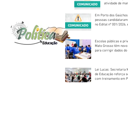
atividade de ma
reparação mecâ
Em Porto dos Gaúchos
pessoas candidataram
no Edital nº 001/2026, 
foram classificadas, e
vagas serão preenchid
Escolas públicas e pri
Mato Grosso têm novo
para corrigir dados do
Escolar 2026
Lei Lucas: Secretaria 
de Educação reforça 
com treinamento em P
Socorros