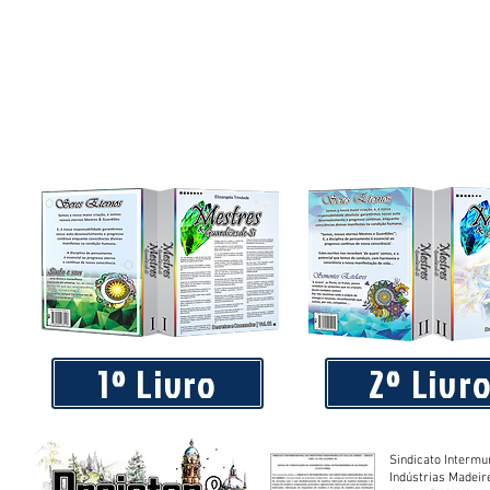
1º Livro
2º Livr
Sindicato Intermu
Indústrias Madeir