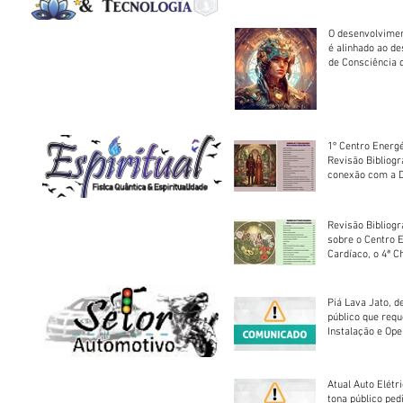
O desenvolvimen
é alinhado ao d
de Consciência 
sociedade
1º Centro Energé
Revisão Bibliog
conexão com a D
Revisão Bibliogr
sobre o Centro 
Cardíaco, o 4ª C
Piá Lava Jato, d
público que requ
Instalação e Op
Atual Auto Elétri
tona público ped