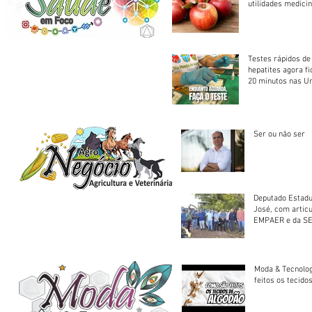
utilidades medicin
Testes rápidos de H
hepatites agora f
20 minutos nas U
Saúde
Ser ou não ser
Deputado Estadu
José, com artic
EMPAER e da SE
trator à Juruena
Moda & Tecnolo
feitos os tecido