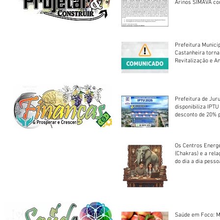
Arinos SIMAVA convoca à
Assembleia Extra
Prefeitura Munici
Castanheira torna
Revitalização e A
Centro Esportivo 
Prefeitura de Jur
disponibiliza IPT
desconto de 20% 
em cota única
Os Centros Energé
(Chakras) e a rel
do dia a dia pesso
Saúde em Foco: M