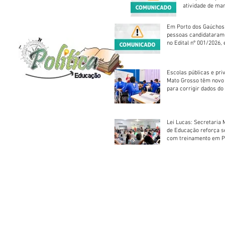
atividade de ma
reparação mecâ
Em Porto dos Gaúchos
pessoas candidataram
no Edital nº 001/2026, 
foram classificadas, e
vagas serão preenchid
Escolas públicas e pri
Mato Grosso têm novo
para corrigir dados do
Escolar 2026
Lei Lucas: Secretaria 
de Educação reforça 
com treinamento em P
Socorros