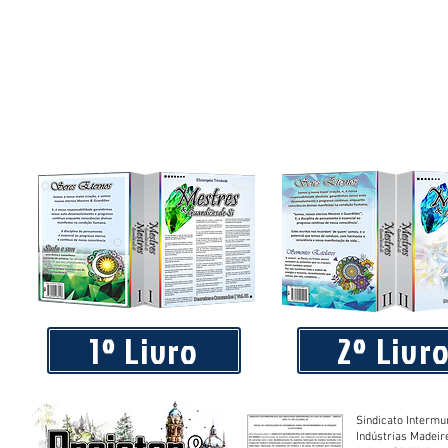
1º Livro
2º Livr
Sindicato Intermu
Indústrias Madeir