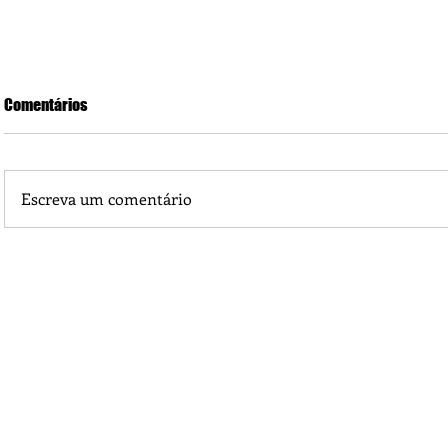
Comentários
Escreva um comentário
Um aúdio para todas as jovens, para todas as mulheres e t
filhos