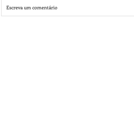
Escreva um comentário
Conhecendo o PET de Estimação pelo jeito de dormir