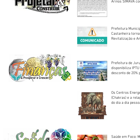
Arinos SIMAVA convoca à
Assembleia Extra
Prefeitura Munici
Castanheira torna
Revitalização e A
Centro Esportivo 
Prefeitura de Jur
disponibiliza IPT
desconto de 20% 
em cota única
Os Centros Energé
(Chakras) e a rel
do dia a dia pesso
Saúde em Foco: M