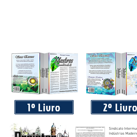
1º Livro
2º Livr
Sindicato Intermu
Indústrias Madeir