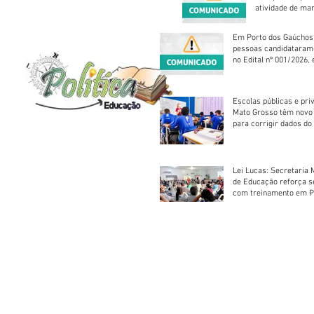
atividade de ma
reparação mecâ
Em Porto dos Gaúchos
pessoas candidataram
no Edital nº 001/2026, 
foram classificadas, e
vagas serão preenchid
Escolas públicas e pri
Mato Grosso têm novo
para corrigir dados do
Escolar 2026
Lei Lucas: Secretaria 
de Educação reforça 
com treinamento em P
Socorros