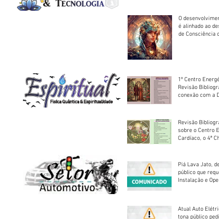
O desenvolvimen
é alinhado ao d
de Consciência 
sociedade
1º Centro Energé
Revisão Bibliog
conexão com a D
Revisão Bibliogr
sobre o Centro 
Cardíaco, o 4ª C
Piá Lava Jato, d
público que requ
Instalação e Op
Atual Auto Elétri
tona público ped