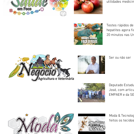
utilidades medicin
Testes rápidos de H
hepatites agora f
20 minutos nas U
Saúde
Ser ou não ser
Deputado Estadu
José, com artic
EMPAER e da SE
trator à Juruena
Moda & Tecnolo
feitos os tecido