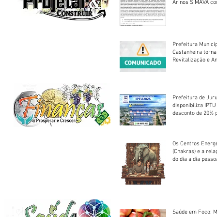
Arinos SIMAVA convoca à
Assembleia Extra
Prefeitura Munici
Castanheira torna
Revitalização e A
Centro Esportivo 
Prefeitura de Jur
disponibiliza IPT
desconto de 20% 
em cota única
Os Centros Energé
(Chakras) e a rel
do dia a dia pesso
Saúde em Foco: M