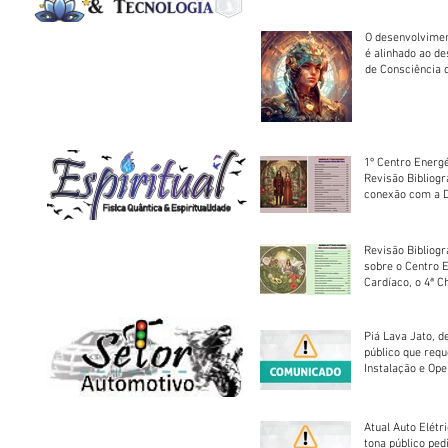
O desenvolvimen
é alinhado ao d
de Consciência 
sociedade
1º Centro Energé
Revisão Bibliog
conexão com a D
Revisão Bibliogr
sobre o Centro 
Cardíaco, o 4ª C
Piá Lava Jato, d
público que requ
Instalação e Op
Atual Auto Elétri
tona público ped