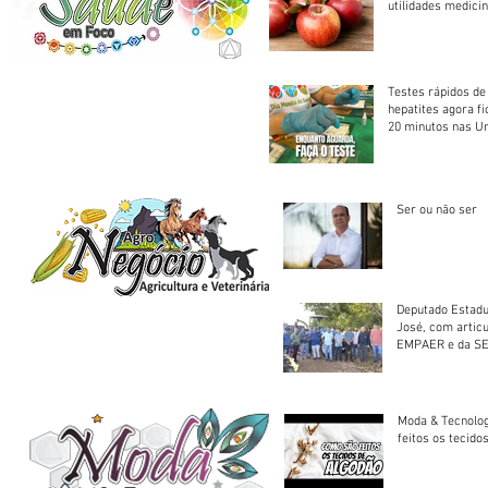
utilidades medicin
Testes rápidos de H
hepatites agora f
20 minutos nas U
Saúde
Ser ou não ser
Deputado Estadu
José, com artic
EMPAER e da SE
trator à Juruena
Moda & Tecnolo
feitos os tecido