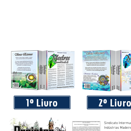
1º Livro
2º Livr
Sindicato Intermu
Indústrias Madeir