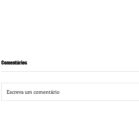
Comentários
Escreva um comentário
Medicina e Simbologia do Corvo