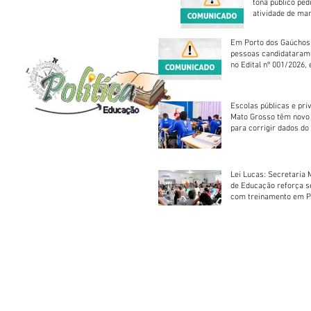
tona público ped
atividade de ma
reparação mecâ
Em Porto dos Gaúchos
pessoas candidataram
no Edital nº 001/2026, 
foram classificadas, e
vagas serão preenchid
Escolas públicas e pri
Mato Grosso têm novo
para corrigir dados do
Escolar 2026
Lei Lucas: Secretaria 
de Educação reforça 
com treinamento em P
Socorros