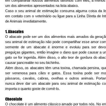
em compartilhar nossos alimentos favoritos com eles, a menos 
um dos alimentos apresentados na lista abaixo.
Caso o seu animal de estimação consuma alguma coisa da list
em contato com o veterinário ou ligue para a Linha Direta de Int
de Animais imediatamente. 
1. Abacates
O abacate pode ser um dos alimentos mais amados da geração
seu animal de estimação não pode compartilhar esse amor com
semente de um abacate é enorme e evoluiu para ser devor
preguiças gigantes, então imagine o dano que pode causar a u
gato se for ingerida. Além disso, o alto teor de gordura do abac
causar pancreatite no seu bichinho.
Além disso, os abacates têm uma toxina, chamada persina, que
ser venenosa para cães e gatos. Essa toxina pode ser mort
pássaros, cavalos, cabras, ovelhas e outros animais. Portan
nunca deve dar um abacate para seu animal de estimação com
importa o quanto goste de comê-lo.
Chocolate
O chocolate é um alimento clássico amado por todos nós. No enta