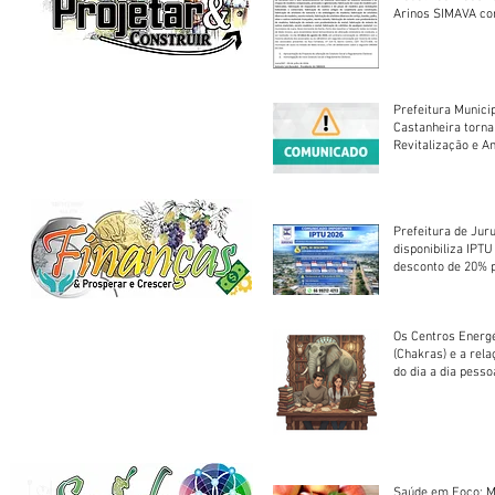
Arinos SIMAVA convoca à
Assembleia Extra
Prefeitura Munici
Castanheira torna
Revitalização e A
Centro Esportivo 
Prefeitura de Jur
disponibiliza IPT
desconto de 20% 
em cota única
Os Centros Energé
(Chakras) e a rel
do dia a dia pesso
Saúde em Foco: M