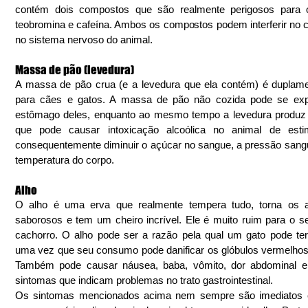
contém dois compostos que são realmente perigosos para o
teobromina e cafeína. Ambos os compostos podem interferir no c
no sistema nervoso do animal.
Massa de pão (levedura)
A massa de pão crua (e a levedura que ela contém) é duplame
para cães e gatos. A massa de pão não cozida pode se expa
estômago deles, enquanto ao mesmo tempo a levedura produz á
que pode causar intoxicação alcoólica no animal de esti
consequentemente diminuir o açúcar no sangue, a pressão sangu
temperatura do corpo.
Alho
O alho é uma erva que realmente tempera tudo, torna os al
saborosos e tem um cheiro incrível. Ele é muito ruim para o se
cachorro. O alho pode ser a razão pela qual um gato pode ter
uma vez que seu consumo pode danificar os glóbulos vermelhos 
Também pode causar náusea, baba, vômito, dor abdominal e d
sintomas que indicam problemas no trato gastrointestinal.
Os sintomas mencionados acima nem sempre são imediatos 