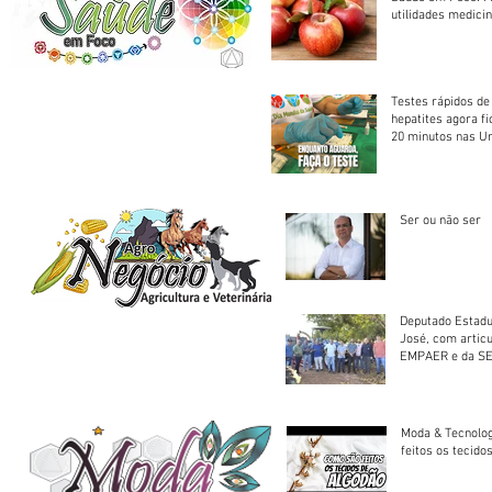
utilidades medicin
Testes rápidos de H
hepatites agora f
20 minutos nas U
Saúde
Ser ou não ser
Deputado Estadu
José, com artic
EMPAER e da SE
trator à Juruena
Moda & Tecnolo
feitos os tecido