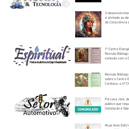
O desenvolvimen
é alinhado ao d
de Consciência 
sociedade
1º Centro Energé
Revisão Bibliog
conexão com a D
Revisão Bibliogr
sobre o Centro 
Cardíaco, o 4ª C
Piá Lava Jato, d
público que requ
Instalação e Op
Atual Auto Elétri