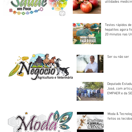
utilidades medicin
Testes rápidos de H
hepatites agora f
20 minutos nas U
Saúde
Ser ou não ser
Deputado Estadu
José, com artic
EMPAER e da SE
trator à Juruena
Moda & Tecnolo
feitos os tecido