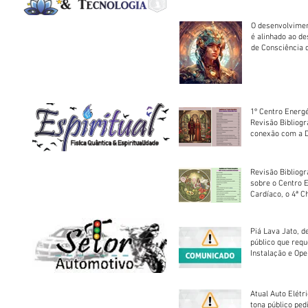
O desenvolvimen
é alinhado ao d
de Consciência 
sociedade
1º Centro Energé
Revisão Bibliog
conexão com a D
Revisão Bibliogr
sobre o Centro 
Cardíaco, o 4ª C
Piá Lava Jato, d
público que requ
Instalação e Op
Atual Auto Elétri
tona público ped