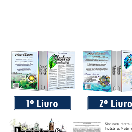
1º Livro
2º Livr
Sindicato Intermu
Indústrias Madeir