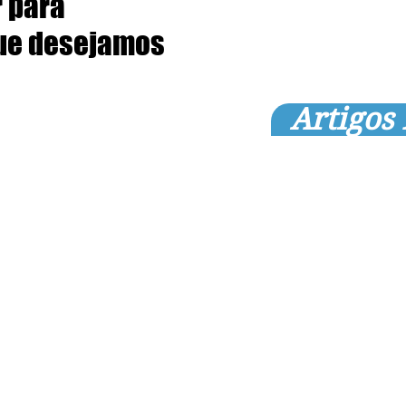
 para
ue desejamos
Artigos