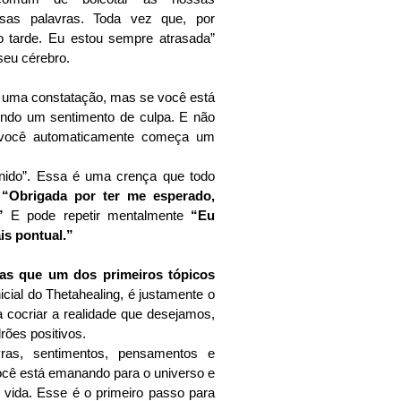
sas palavras. Toda vez que, por 
 tarde. Eu estou sempre atrasada” 
eu cérebro.
é uma constatação, mas se você está 
ndo um sentimento de culpa. E não 
 você automaticamente começa um 
unido”. Essa é uma crença que todo 
 
“Obrigada por ter me esperado, 
”
 E pode repetir mentalmente 
“Eu 
s pontual.”
s que um dos primeiros tópicos 
nicial do Thetahealing, é justamente o 
cocriar a realidade que desejamos, 
rões positivos. 
vras, sentimentos, pensamentos e 
ocê está emanando para o universo e 
vida. Esse é o primeiro passo para 