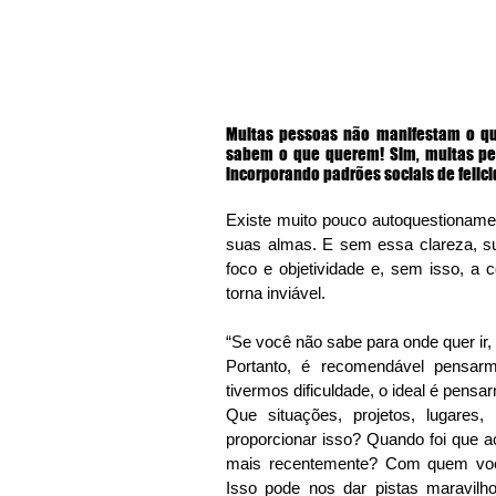
Muitas pessoas não manifestam o q
sabem o que querem! Sim, muitas pe
incorporando padrões sociais de felic
Existe muito pouco autoquestioname
suas almas. E sem essa clareza, sua e
foco e objetividade e, sem isso, a 
torna inviável. 
“Se você não sabe para onde quer ir,
Portanto, é recomendável pensarm
tivermos dificuldade, o ideal é pen
Que situações, projetos, lugares,
proporcionar isso? Quando foi que 
mais recentemente? Com quem voc
Isso pode nos dar pistas maravilh