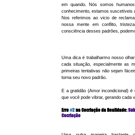
em quando. Nós somos humanos 
conhecimento, estamos suscetíveis a
Nos referimos ao vicio de reclamar
nossa mente em conflito, tristez
consciência desses padrões, podemos
Uma dica é trabalharmo nosso olhar
cada situação, especialmente as m
primeiras tentativas não sejam fácei
torna seu novo padrão.
E a gratidão (Amor incondicional) é
que você pode vibrar, gerando cada 
Erro 
#2
 na Cocriação da Realidade:
 Sub
Cocriação
Uma outra maneira bastante 