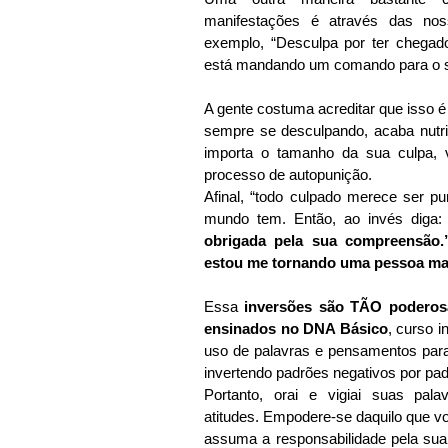
manifestações é através das nos
exemplo, “Desculpa por ter chegado
está mandando um comando para o s
A gente costuma acreditar que isso 
sempre se desculpando, acaba nutri
importa o tamanho da sua culpa,
processo de autopunição. 
Afinal, “todo culpado merece ser p
mundo tem. Então, ao invés diga:
obrigada pela sua compreensão.
estou me tornando uma pessoa mai
Essa
 inversões são TÃO poderosa
ensinados no DNA Básico
, curso i
uso de palavras e pensamentos para 
invertendo padrões negativos por pad
Portanto, orai e vigiai suas pala
atitudes. Empodere-se daquilo que v
assuma a responsabilidade pela sua 