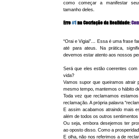
como começar a manifestar seus
tamanho deles.
Erro 
#1
 na Cocriação da Realidade: 
Com
“Orai e Vigiai”… Essa é uma frase fa
até para ateus. Na prática, signi
devemos estar atento aos nossos p
Será que eles estão coerentes com 
vida?
Vamos supor que queiramos atrair p
mesmo tempo, mantemos o hábito de
Toda vez que reclamamos estamos n
reclamação. A própria palavra “reclam
E assim acabamos atraindo mais esca
além de todos os outros sentimentos
Ou seja, embora desejemos ter pro
ao oposto disso. Como a prosperidad
E olha, não nos referimos a de recla