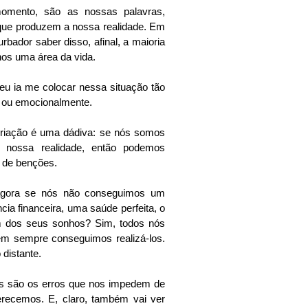
omento, são as nossas palavras, 
ue produzem a nossa realidade. Em 
bador saber disso, afinal, a maioria 
nos uma área da vida.
u ia me colocar nessa situação tão 
ica ou emocionalmente. 
ocriação é uma dádiva: se nós somos 
 nossa realidade, então podemos 
a de benções. 
agora se nós não conseguimos um 
ia financeira, uma saúde perfeita, o 
 dos seus sonhos? Sim, todos nós 
m sempre conseguimos realizá-los. 
distante. 
is são os erros que nos impedem de 
recemos. E, claro, também vai ver 