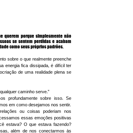
ue querem porque simplesmente não 
ssoas se sentem perdidas e acabam 
idade como seus próprios padrões. 
nto sobre o que realmente preenche 
nergia fica dissipada, é difícil ter 
cocriação de uma realidade plena se 
 qualquer caminho serve.” 
os profundamente sobre isso. Se 
sarmos em como desejamos nos sentir.
 relações ou coisas poderiam nos 
acessamos essas emoções positivas 
ê estava? O que estava fazendo? 
osas, além de nos conectarmos às 