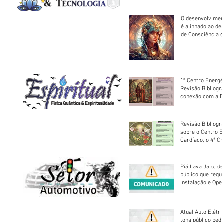
O desenvolvimen
é alinhado ao d
de Consciência 
sociedade
1º Centro Energé
Revisão Bibliog
conexão com a D
Revisão Bibliogr
sobre o Centro 
Cardíaco, o 4ª C
Piá Lava Jato, d
público que requ
Instalação e Op
Atual Auto Elétri
tona público ped