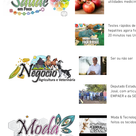
utilidades medicin
Testes rápidos de H
hepatites agora f
20 minutos nas U
Saúde
Ser ou não ser
Deputado Estadu
José, com artic
EMPAER e da SE
trator à Juruena
Moda & Tecnolo
feitos os tecido