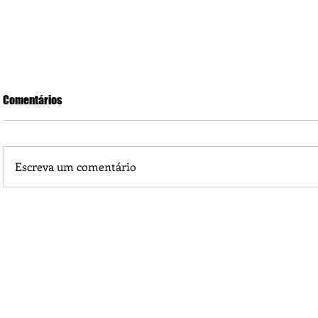
Comentários
Escreva um comentário
Significado Espiritual do Número 7777