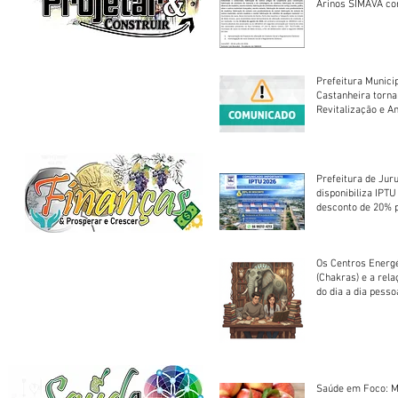
Arinos SIMAVA convoca à
Assembleia Extra
Prefeitura Munici
Castanheira torna
Revitalização e A
Centro Esportivo 
Prefeitura de Jur
disponibiliza IPT
desconto de 20% 
em cota única
Os Centros Energé
(Chakras) e a rel
do dia a dia pesso
Saúde em Foco: M