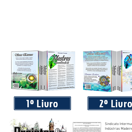
1º Livro
2º Livr
Sindicato Intermu
Indústrias Madeir