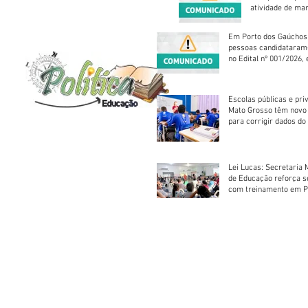
atividade de ma
reparação mecâ
Em Porto dos Gaúchos
pessoas candidataram
no Edital nº 001/2026, 
foram classificadas, e
vagas serão preenchid
Escolas públicas e pri
Mato Grosso têm novo
para corrigir dados do
Escolar 2026
Lei Lucas: Secretaria 
de Educação reforça 
com treinamento em P
Socorros