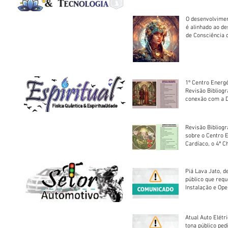
O desenvolvimen
é alinhado ao d
de Consciência 
sociedade
1º Centro Energé
Revisão Bibliog
conexão com a D
Revisão Bibliogr
sobre o Centro 
Cardíaco, o 4ª C
Piá Lava Jato, d
público que requ
Instalação e Op
Atual Auto Elétri
tona público ped