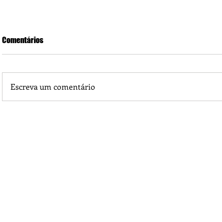
Comentários
Escreva um comentário
Edital de Convocação de Convenção Municipal do PT em
Castanheira MT