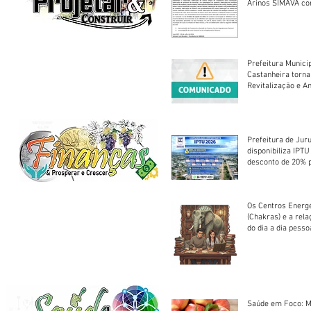
Arinos SIMAVA convoca à
Assembleia Extra
Prefeitura Munici
Castanheira torna
Revitalização e A
Centro Esportivo 
Prefeitura de Jur
disponibiliza IPT
desconto de 20% 
em cota única
Os Centros Energé
(Chakras) e a rel
do dia a dia pesso
Saúde em Foco: M