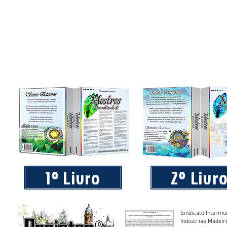
1º Livro
2º Livr
Sindicato Intermu
Indústrias Madeir