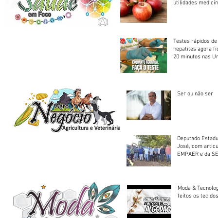
utilidades medicin
Testes rápidos de H
hepatites agora f
20 minutos nas U
Saúde
Ser ou não ser
Deputado Estadu
José, com artic
EMPAER e da SE
trator à Juruena
Moda & Tecnolo
feitos os tecido