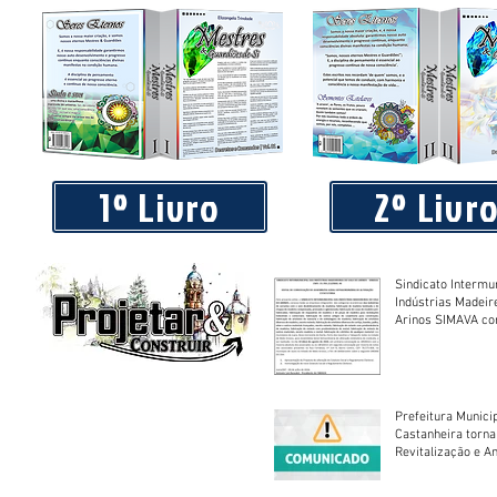
Brasnorte tem história, tem raízes, tem ancestralidade e J
1º Livro
2º Livr
Sindicato Intermu
Indústrias Madeir
Arinos SIMAVA convoca à
Assembleia Extra
Prefeitura Munici
Castanheira torna
Revitalização e A
Centro Esportivo 