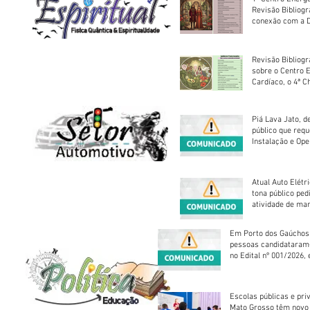
Revisão Bibliog
conexão com a D
Revisão Bibliogr
sobre o Centro 
Cardíaco, o 4ª C
Piá Lava Jato, d
público que requ
Instalação e Op
Atual Auto Elétri
tona público ped
atividade de ma
reparação mecâ
Em Porto dos Gaúchos
pessoas candidataram
no Edital nº 001/2026, 
foram classificadas, e
vagas serão preenchid
Escolas públicas e pri
Mato Grosso têm novo