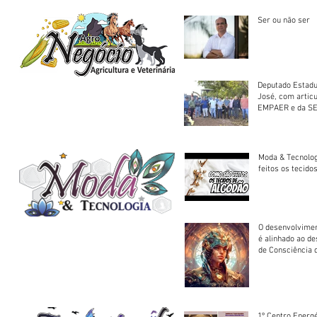
Ser ou não ser
Deputado Estadu
José, com artic
EMPAER e da SE
trator à Juruena
Moda & Tecnolo
feitos os tecido
O desenvolvimen
é alinhado ao d
de Consciência 
sociedade
1º Centro Energé