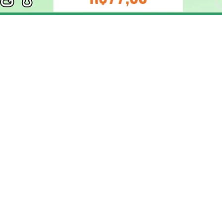
ELIZANGELA TRINDADE FOLHA PUBLICIDADE
CNPJ/PIX: 32.744.303/0001-05 Contato: 