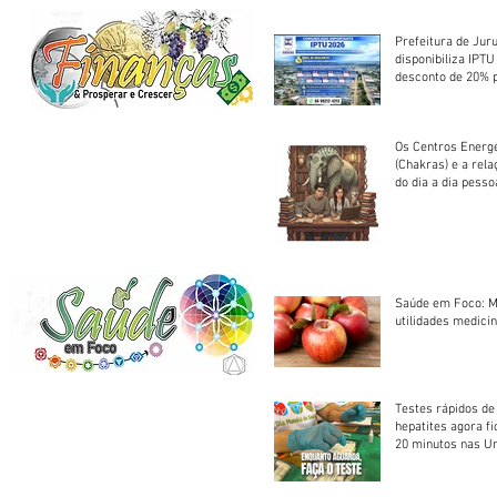
Prefeitura de Jur
disponibiliza IPT
desconto de 20% 
em cota única
Os Centros Energé
(Chakras) e a rel
do dia a dia pesso
Saúde em Foco: M
utilidades medicin
Testes rápidos de H
hepatites agora f
20 minutos nas U
Saúde