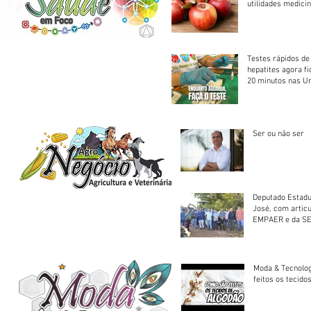
utilidades medicin
Testes rápidos de H
hepatites agora f
20 minutos nas U
Saúde
Ser ou não ser
Deputado Estadu
José, com artic
EMPAER e da SE
trator à Juruena
Moda & Tecnolo
feitos os tecido