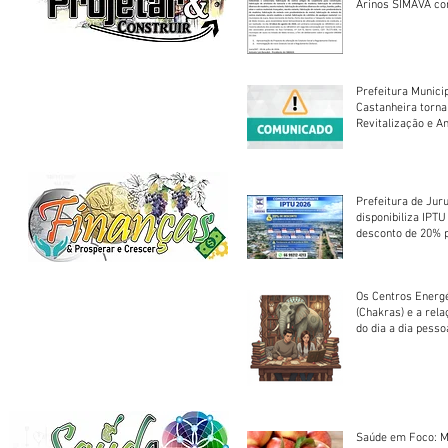
Arinos SIMAVA convoca à
Assembleia Extra
Prefeitura Munici
Castanheira torna
Revitalização e A
Centro Esportivo 
Prefeitura de Jur
disponibiliza IPT
desconto de 20% 
em cota única
Os Centros Energé
(Chakras) e a rel
do dia a dia pesso
Saúde em Foco: M