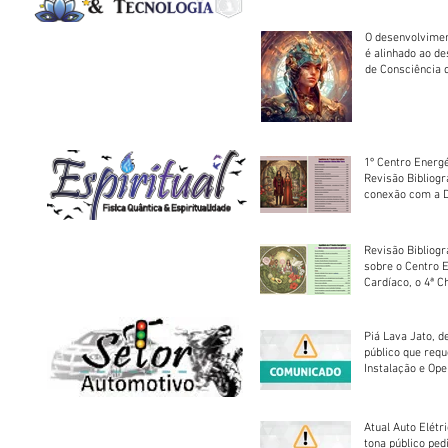
O desenvolvimen
é alinhado ao d
de Consciência 
sociedade
1º Centro Energé
Revisão Bibliog
conexão com a D
Revisão Bibliogr
sobre o Centro 
Cardíaco, o 4ª C
Piá Lava Jato, d
público que requ
Instalação e Op
Atual Auto Elétri
tona público ped