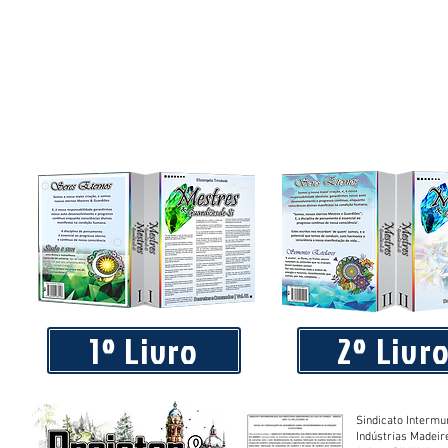
1º Livro
2º Livr
Sindicato Intermu
Indústrias Madeir