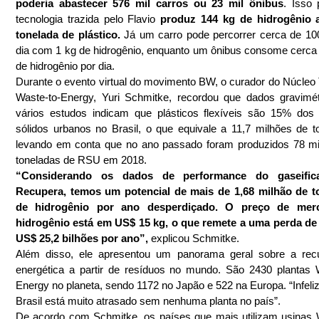
poderia abastecer 576 mil carros ou 23 mil ônibus
. Isso 
tecnologia trazida pelo Flavio 
produz 144 kg de hidrogênio a
tonelada de plástico. 
Já um carro pode percorrer cerca de 10
dia com 1 kg de hidrogênio, enquanto um ônibus consome cerca 
de hidrogênio por dia.
Durante o evento virtual do movimento BW, o curador do Núcleo 
Waste-to-Energy, Yuri Schmitke, recordou que dados gravimét
vários estudos indicam que plásticos flexíveis são 15% dos 
sólidos urbanos no Brasil, o que equivale a 11,7 milhões de to
levando em conta que no ano passado foram produzidos 78 mi
toneladas de RSU em 2018.
“Considerando os dados de performance do gaseifica
Recupera, temos um potencial de mais de 1,68 milhão de to
de hidrogênio por ano desperdiçado. O preço de merc
hidrogênio está em US$ 15 kg, o que remete a uma perda de 
US$ 25,2 bilhões por ano”,
 explicou Schmitke.
Além disso, ele apresentou um panorama geral sobre a recu
energética a partir de resíduos no mundo. São 2430 plantas 
Energy no planeta, sendo 1172 no Japão e 522 na Europa. “Infeliz
Brasil está muito atrasado sem nenhuma planta no país”.
De acordo com Schmitke, os países que mais utilizam usinas