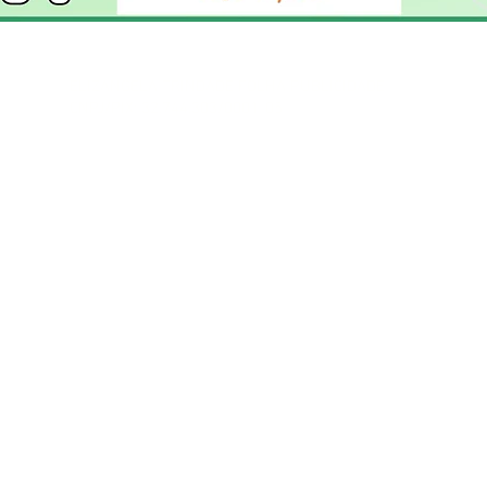
ELIZANGELA TRINDADE FOLHA PUBLICIDADE
CNPJ/PIX: 32.744.303/0001-05 Contato: 