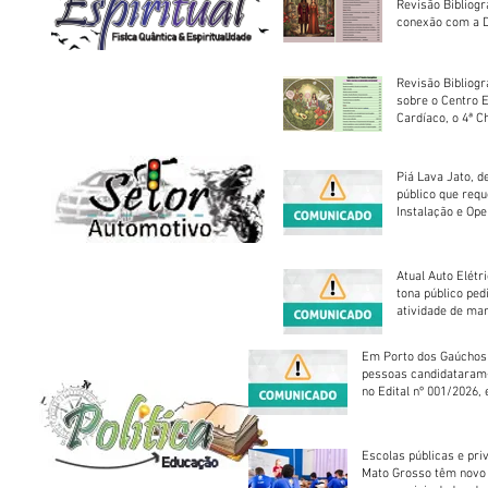
Revisão Bibliog
conexão com a D
Revisão Bibliogr
sobre o Centro 
Cardíaco, o 4ª C
Piá Lava Jato, d
público que requ
Instalação e Op
Atual Auto Elétri
tona público ped
atividade de ma
reparação mecâ
Em Porto dos Gaúchos
pessoas candidataram
no Edital nº 001/2026, 
foram classificadas, e
vagas serão preenchid
Escolas públicas e pri
Mato Grosso têm novo