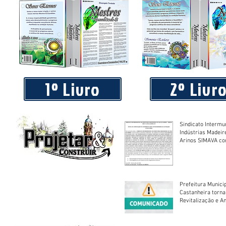
Série mostra como agricultores estão lucrando mais plan
florestas
1º Livro
2º Livr
Sindicato Intermu
Indústrias Madeir
Arinos SIMAVA convoca à
Assembleia Extra
Prefeitura Munici
Castanheira torna
Revitalização e A
Centro Esportivo 