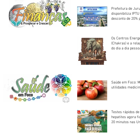
Prefeitura de Jur
disponibiliza IPT
desconto de 20% 
em cota única
Os Centros Energé
(Chakras) e a rel
do dia a dia pesso
Saúde em Foco: M
utilidades medicin
Testes rápidos de H
hepatites agora f
20 minutos nas U
Saúde