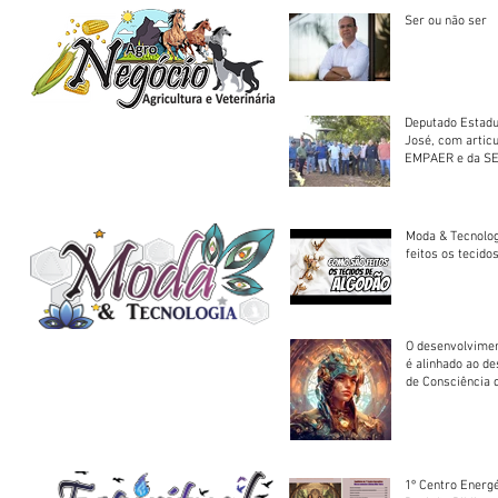
Ser ou não ser
Deputado Estadu
José, com artic
EMPAER e da SE
trator à Juruena
Moda & Tecnolo
feitos os tecido
O desenvolvimen
é alinhado ao d
de Consciência 
sociedade
1º Centro Energé