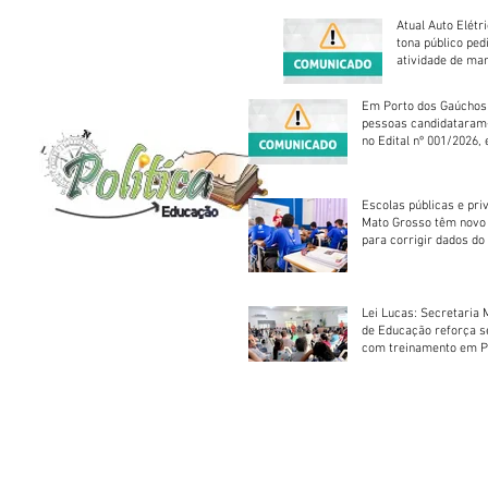
Atual Auto Elétri
tona público ped
atividade de ma
reparação mecâ
Em Porto dos Gaúchos
pessoas candidataram
no Edital nº 001/2026, 
foram classificadas, e
vagas serão preenchid
Escolas públicas e pri
Mato Grosso têm novo
para corrigir dados do
Escolar 2026
Lei Lucas: Secretaria 
de Educação reforça 
com treinamento em P
Socorros