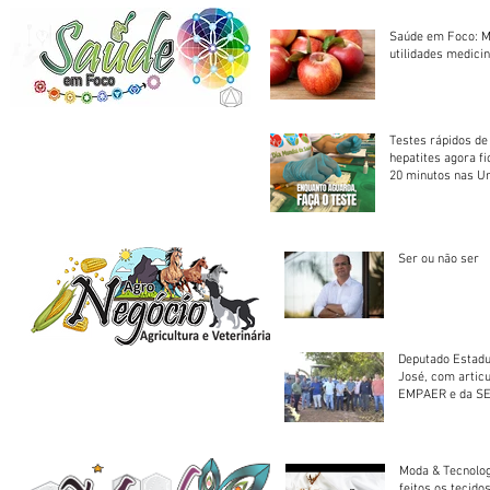
Saúde em Foco: M
utilidades medicin
Testes rápidos de H
hepatites agora f
20 minutos nas U
Saúde
Ser ou não ser
Deputado Estadu
José, com artic
EMPAER e da SE
trator à Juruena
Moda & Tecnolo
feitos os tecido