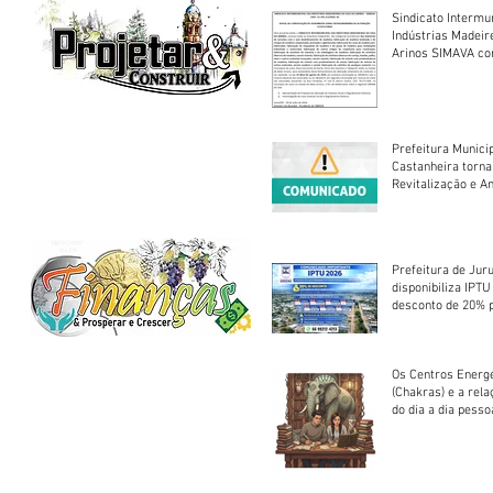
Sindicato Intermu
Indústrias Madeir
Arinos SIMAVA convoca à
Assembleia Extra
Prefeitura Munici
Castanheira torna
Revitalização e A
Centro Esportivo 
Prefeitura de Jur
disponibiliza IPT
desconto de 20% 
em cota única
Os Centros Energé
(Chakras) e a rel
do dia a dia pesso