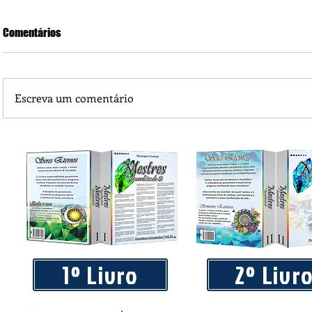
Comentários
Escreva um comentário
O Jornal A Folha do Vale também é de Castanheira MT
1º Livro
2º Livr