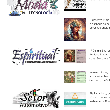
O desenvolvimen
é alinhado ao d
de Consciência 
sociedade
1º Centro Energé
Revisão Bibliog
conexão com a D
Revisão Bibliogr
sobre o Centro 
Cardíaco, o 4ª C
Piá Lava Jato, d
público que requ
Instalação e Op