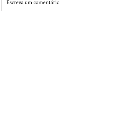
Escreva um comentário
Piá Lava Jato, de Juara, torna público que requereu licença
Instalação e Operação