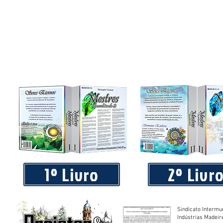
1º Livro
2º Livr
Sindicato Intermu
Indústrias Madeir