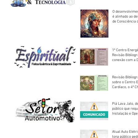
O desenvolvimen
é alinhado ao d
de Consciência 
sociedade
1º Centro Energé
Revisão Bibliog
conexão com a D
Revisão Bibliogr
sobre o Centro 
Cardíaco, o 4ª C
Piá Lava Jato, d
público que requ
Instalação e Op
Atual Auto Elétri
tona público ped