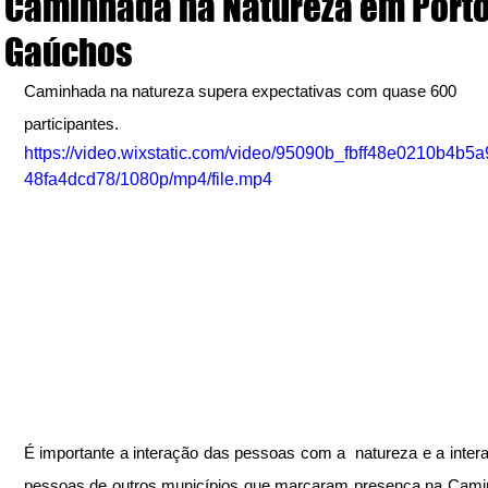
Caminhada na Natureza em Porto
Gaúchos
Caminhada na natureza supera expectativas com quase 600 
participantes.
https://video.wixstatic.com/video/95090b_fbff48e0210b4b5
48fa4dcd78/1080p/mp4/file.mp4
É importante a interação das pessoas com a  natureza e a inter
pessoas de outros municípios que marcaram presença na Cami