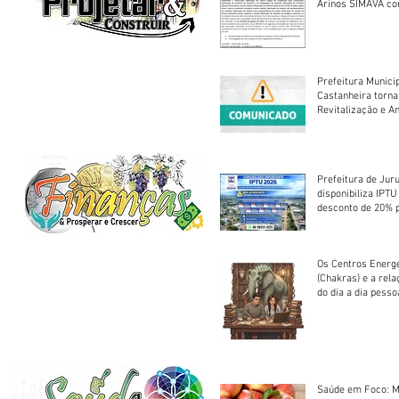
Arinos SIMAVA convoca à
Assembleia Extra
Prefeitura Munici
Castanheira torna
Revitalização e A
Centro Esportivo 
Prefeitura de Jur
disponibiliza IPT
desconto de 20% 
em cota única
Os Centros Energé
(Chakras) e a rel
do dia a dia pesso
Saúde em Foco: M