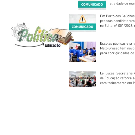
atividade de ma
reparação mecâ
Em Porto dos Gaúchos
pessoas candidataram
no Edital nº 001/2026, 
foram classificadas, e
vagas serão preenchid
Escolas públicas e pri
Mato Grosso têm novo
para corrigir dados do
Escolar 2026
Lei Lucas: Secretaria 
de Educação reforça 
com treinamento em P
Socorros