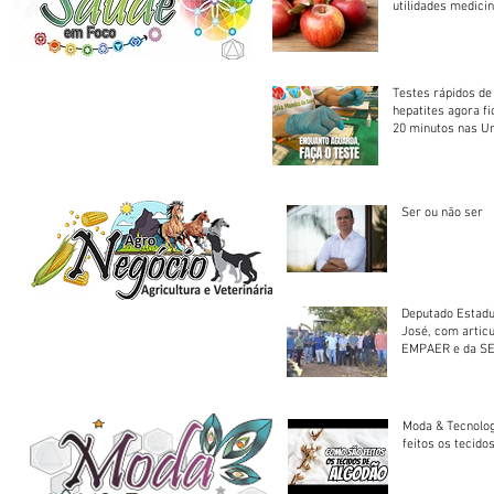
utilidades medicin
Testes rápidos de H
hepatites agora f
20 minutos nas U
Saúde
Ser ou não ser
Deputado Estadu
José, com artic
EMPAER e da SE
trator à Juruena
Moda & Tecnolo
feitos os tecido