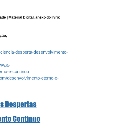
de | Material Digital, anexo do livro: 
ação;
sciencia-desperta-desenvolvimento-
www.a-
erno-e-contínuo
com/desenvolvimento-eterno-e-
s Despertas
nto Contínuo