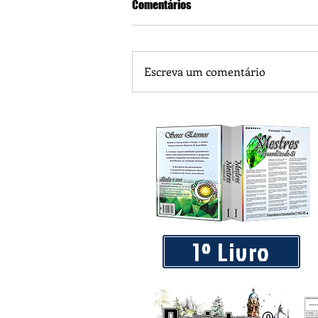
Comentários
Escreva um comentário
Piá Lava Jato, de Juara, torna pú
Instalação e Operação
1º Livro