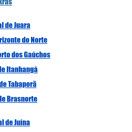
kras
al de Juara
rizonte do Norte
Porto dos Gaúchos
 de Itanhangá
 de Tabaporã
 de Brasnorte
al de Juína