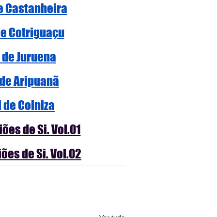
de Castanheira
de Cotriguaçu
l de Juruena
 de Aripuanã
l de Colniza
ões de Si. Vol.01
ões de Si. Vol.02