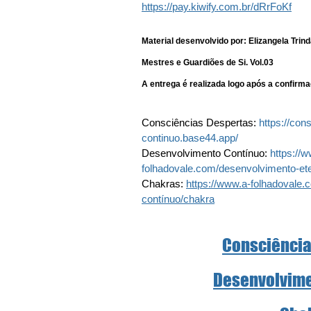
https://pay.kiwify.com.br/dRrFoKf
Material desenvolvido por: Elizangela Trinda
Mestres e Guardiões de Si. Vol.03
A entrega é realizada logo após a confirm
Consciências Despertas: 
https://con
continuo.base44.app/
Desenvolvimento Contínuo: 
https://
folhadovale.com/desenvolvimento-et
Chakras: 
https://www.a-folhadovale.
contínuo/chakra
Consciência
Desenvolvime