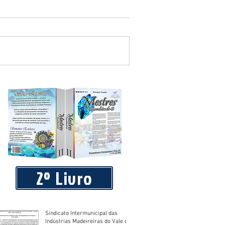
blico que requereu licença de
2º Livro
Sindicato Intermunicipal das
Indústrias Madeireiras do Vale do