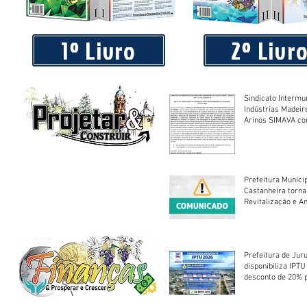
Praça 04 de Julho recebe novos equipamentos de academi
livre
1º Livro
2º Livr
Sindicato Intermu
Indústrias Madeir
Arinos SIMAVA convoca à
Assembleia Extra
Prefeitura Munici
Castanheira torna
Revitalização e A
Centro Esportivo 
Prefeitura de Jur
disponibiliza IPT
desconto de 20% 
em cota única