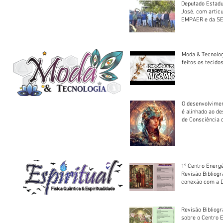
Deputado Estadu
José, com artic
EMPAER e da SE
trator à Juruena
Moda & Tecnolo
feitos os tecido
O desenvolvimen
é alinhado ao d
de Consciência 
sociedade
1º Centro Energé
Revisão Bibliog
conexão com a D
Revisão Bibliogr
sobre o Centro 