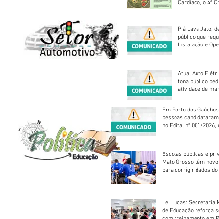
Cardíaco, o 4ª C
Piá Lava Jato, d
público que requ
Instalação e Op
Atual Auto Elétri
tona público ped
atividade de ma
reparação mecâ
Em Porto dos Gaúchos
pessoas candidataram
no Edital nº 001/2026, 
foram classificadas, e
vagas serão preenchid
Escolas públicas e pri
Mato Grosso têm novo
para corrigir dados do
Escolar 2026
Lei Lucas: Secretaria 
de Educação reforça 
com treinamento em P