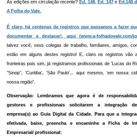
As edições em circulação recente? 
Ed. 146
, 
Ed. 147
 e 
Ed.148 d
A Folha do Vale.
É claro, há centenas de registros que passamos a fazer que
documentar e destacar!, aqui (www.a-folhadovale.com/jo
talvez você, seus colegas de trabalho, familiares, amigos, con
estão em alguns destes registro! E, claro os registros vão 
fronteiras pois sim, já registramos profissionais de 'Lucas do Rio
"Sinop", 'Curitiba', 'São Paulo'... aqui mesmo, 'em nossa ci
nossa região".
Observação: Lembramos que agora é de responsabilida
gestores e profissionais solicitarem a integração de
empresa(s) ao Guia Digital da Cidade. Para que a integraç
efetivada, baixe, preencha e encaminhe a Ficha de Int
Empresarial/ profissional: