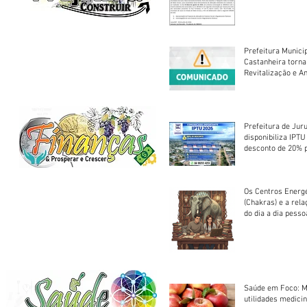
Assembleia Extra
Prefeitura Munici
Castanheira torna
Revitalização e A
Centro Esportivo 
Prefeitura de Jur
disponibiliza IPT
desconto de 20% 
em cota única
Os Centros Energé
(Chakras) e a rel
do dia a dia pesso
Saúde em Foco: M
utilidades medicin