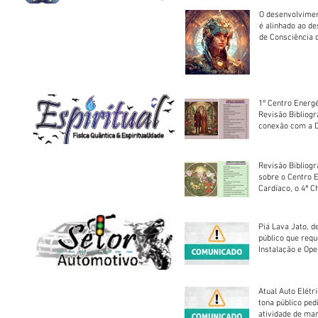
O desenvolvimen
é alinhado ao d
de Consciência 
sociedade
1º Centro Energé
Revisão Bibliog
conexão com a D
Revisão Bibliogr
sobre o Centro 
Cardíaco, o 4ª C
Piá Lava Jato, d
público que requ
Instalação e Op
Atual Auto Elétri
tona público ped
atividade de ma