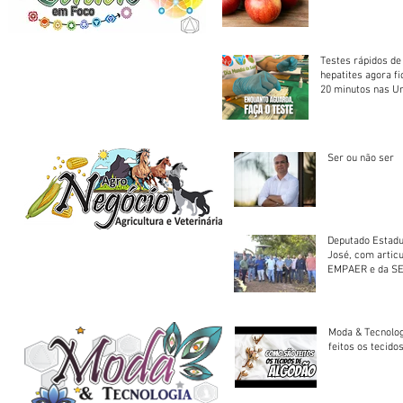
Testes rápidos de H
hepatites agora f
20 minutos nas U
Saúde
Ser ou não ser
Deputado Estadu
José, com artic
EMPAER e da SE
trator à Juruena
Moda & Tecnolo
feitos os tecido