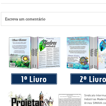
Escreva um comentário
Piá Lava Jato, de Juara, torna público que requereu licença
Instalação e Operação
1º Livro
2º Livr
Sindicato Intermu
Indústrias Madeir
Arinos SIMAVA convoca à