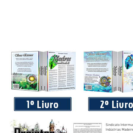
Praça 04 de Julho recebe novos equipamentos de academi
livre
1º Livro
2º Livr
Sindicato Intermu
Indústrias Madeir