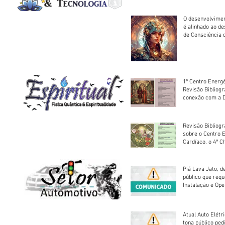
O desenvolvimen
é alinhado ao d
de Consciência 
sociedade
1º Centro Energé
Revisão Bibliog
conexão com a D
Revisão Bibliogr
sobre o Centro 
Cardíaco, o 4ª C
Piá Lava Jato, d
público que requ
Instalação e Op
Atual Auto Elétri
tona público ped