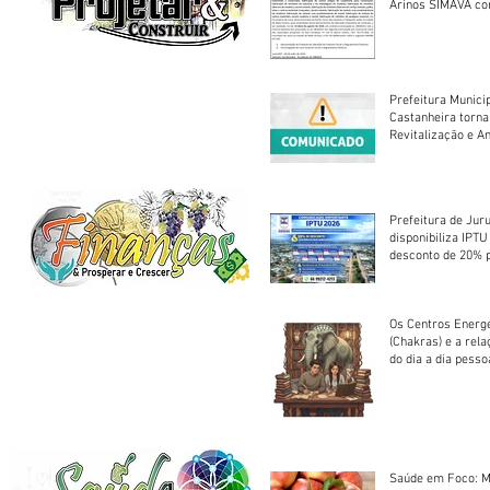
Arinos SIMAVA convoca à
Assembleia Extra
Prefeitura Munici
Castanheira torna
Revitalização e A
Centro Esportivo 
Prefeitura de Jur
disponibiliza IPT
desconto de 20% 
em cota única
Os Centros Energé
(Chakras) e a rel
do dia a dia pesso
Saúde em Foco: M