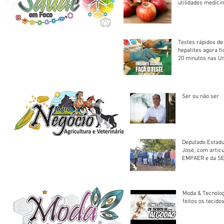
utilidades medicin
Testes rápidos de H
hepatites agora f
20 minutos nas U
Saúde
Ser ou não ser
Deputado Estadu
José, com artic
EMPAER e da SE
trator à Juruena
Moda & Tecnolo
feitos os tecido