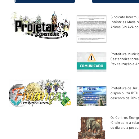
Sindicato Intermu
Indústrias Madeir
Arinos SIMAVA convoca à
Assembleia Extra
Prefeitura Munici
Castanheira torna
Revitalização e A
Centro Esportivo 
Prefeitura de Jur
disponibiliza IPT
desconto de 20% 
em cota única
Os Centros Energé
(Chakras) e a rel
do dia a dia pesso