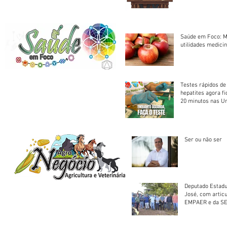
Saúde em Foco: M
utilidades medicin
Testes rápidos de H
hepatites agora f
20 minutos nas U
Saúde
Ser ou não ser
Deputado Estadu
José, com artic
EMPAER e da SE
trator à Juruena