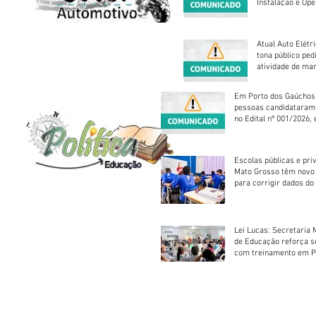
Instalação e Op
Atual Auto Elétri
tona público ped
atividade de ma
reparação mecâ
Em Porto dos Gaúchos
pessoas candidataram
no Edital nº 001/2026, 
foram classificadas, e
vagas serão preenchid
Escolas públicas e pri
Mato Grosso têm novo
para corrigir dados do
Escolar 2026
Lei Lucas: Secretaria 
de Educação reforça 
com treinamento em P
Socorros