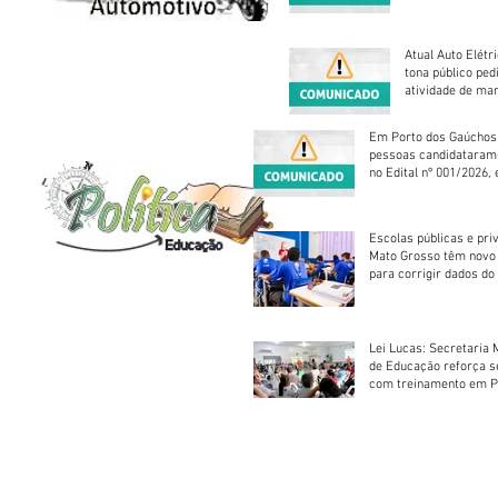
Atual Auto Elétri
tona público ped
atividade de ma
reparação mecâ
Em Porto dos Gaúchos
pessoas candidataram
no Edital nº 001/2026, 
foram classificadas, e
vagas serão preenchid
Escolas públicas e pri
Mato Grosso têm novo
para corrigir dados do
Escolar 2026
Lei Lucas: Secretaria 
de Educação reforça 
com treinamento em P
Socorros