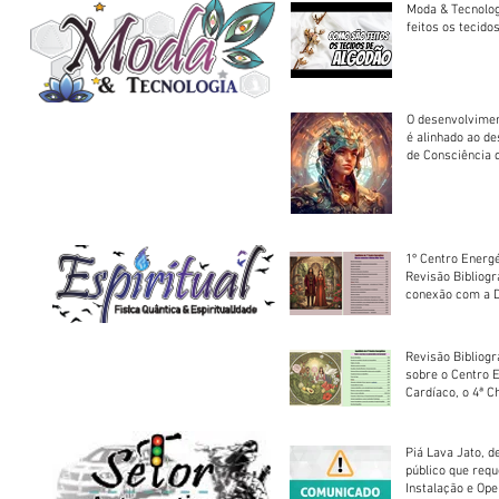
Moda & Tecnolo
feitos os tecido
O desenvolvimen
é alinhado ao d
de Consciência 
sociedade
1º Centro Energé
Revisão Bibliog
conexão com a D
Revisão Bibliogr
sobre o Centro 
Cardíaco, o 4ª C
Piá Lava Jato, d
público que requ
Instalação e Op