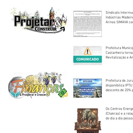
Sindicato Intermu
Indústrias Madeir
Arinos SIMAVA convoca à
Assembleia Extra
Prefeitura Munici
Castanheira torna
Revitalização e A
Centro Esportivo 
Prefeitura de Jur
disponibiliza IPT
desconto de 20% 
em cota única
Os Centros Energé
(Chakras) e a rel
do dia a dia pesso