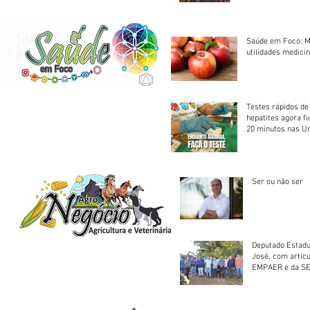
Saúde em Foco: M
utilidades medicin
Testes rápidos de H
hepatites agora f
20 minutos nas U
Saúde
Ser ou não ser
Deputado Estadu
José, com artic
EMPAER e da SE
trator à Juruena