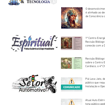
O desenvolvimen
é alinhado ao d
de Consciência 
sociedade
1º Centro Energé
Revisão Bibliog
conexão com a D
Revisão Bibliogr
sobre o Centro 
Cardíaco, o 4ª C
Piá Lava Jato, d
público que requ
Instalação e Op
Atual Auto Elétri
tona público ped