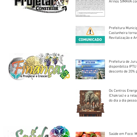
Arinos SIMAVA convoca à
Assembleia Extra
Prefeitura Munici
Castanheira torna
Revitalização e A
Centro Esportivo 
Prefeitura de Jur
disponibiliza IPT
desconto de 20% 
em cota única
Os Centros Energé
(Chakras) e a rel
do dia a dia pesso
Saúde em Foco: M