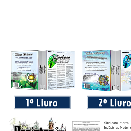
1º Livro
2º Livr
Sindicato Intermu
Indústrias Madeir