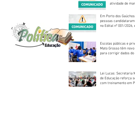
atividade de ma
reparação mecâ
Em Porto dos Gaúchos
pessoas candidataram
no Edital nº 001/2026, 
foram classificadas, e
vagas serão preenchid
Escolas públicas e pri
Mato Grosso têm novo
para corrigir dados do
Escolar 2026
Lei Lucas: Secretaria 
de Educação reforça 
com treinamento em P
Socorros