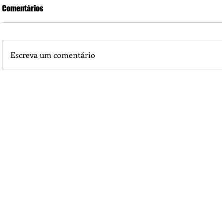
Comentários
Escreva um comentário
Piá Lava Jato, de Juara, torna público que requereu licença
Instalação e Operação