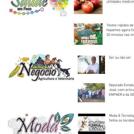
utilidades medicin
Testes rápidos de H
hepatites agora f
20 minutos nas U
Saúde
Ser ou não ser
Deputado Estadu
José, com artic
EMPAER e da SE
trator à Juruena
Moda & Tecnolo
feitos os tecido