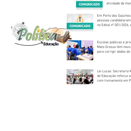
atividade de ma
reparação mecâ
Em Porto dos Gaúchos
pessoas candidataram
no Edital nº 001/2026, 
foram classificadas, e
vagas serão preenchid
Escolas públicas e pri
Mato Grosso têm novo
para corrigir dados do
Escolar 2026
Lei Lucas: Secretaria 
de Educação reforça 
com treinamento em P
Socorros