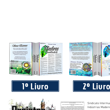
Piá Lava Jato, de Juara, torna público que requereu licença
Instalação e Operação
1º Livro
2º Livr
Sindicato Intermu
Indústrias Madeir