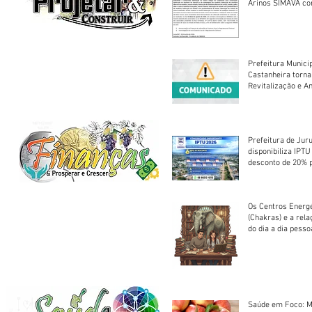
Arinos SIMAVA convoca à
Assembleia Extra
Prefeitura Munici
Castanheira torna
Revitalização e A
Centro Esportivo 
Prefeitura de Jur
disponibiliza IPT
desconto de 20% 
em cota única
Os Centros Energé
(Chakras) e a rel
do dia a dia pesso
Saúde em Foco: M