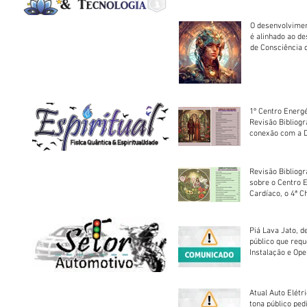
O desenvolvimen
é alinhado ao d
de Consciência 
sociedade
1º Centro Energé
Revisão Bibliog
conexão com a D
Revisão Bibliogr
sobre o Centro 
Cardíaco, o 4ª C
Piá Lava Jato, d
público que requ
Instalação e Op
Atual Auto Elétri
tona público ped