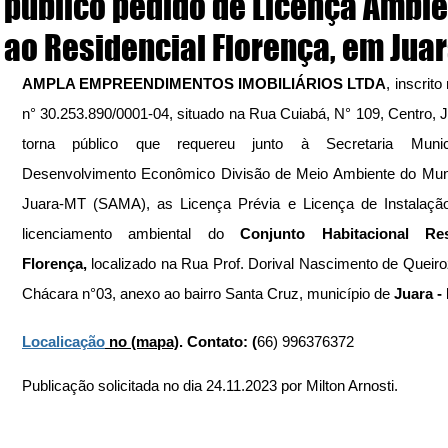
público pedido de Licença Ambie
ao Residencial Florença, em Jua
AMPLA EMPREENDIMENTOS IMOBILIÁRIOS LTDA
, inscrit
n° 30.253.890/0001-04, situado na Rua Cuiabá, N° 109, Centro, J
torna público que requereu junto à Secretaria Munic
Desenvolvimento Econômico Divisão de Meio Ambiente do Muni
Juara-MT (SAMA), as Licença Prévia e Licença de Instalação
licenciamento ambiental do
 Conjunto Habitacional Resi
Florença,
 localizado na Rua Prof. Dorival Nascimento de Queiroz
Chácara n°03, anexo ao bairro Santa Cruz, município de 
Juara -
Localicação
 no (mapa)
. Contato: (
66) 996376372
Publicação solicitada no dia 24.11.2023 por Milton Arnosti. 