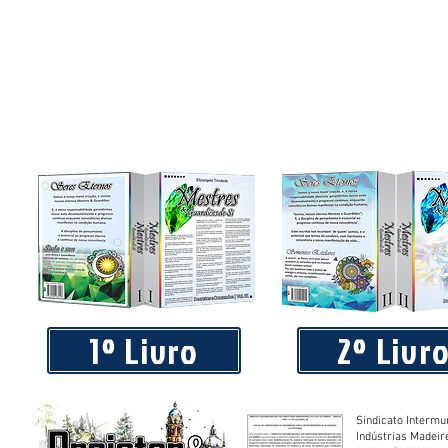
1º Livro
2º Livr
Sindicato Intermu
Indústrias Madeir