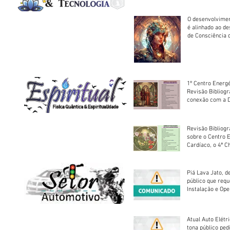
O desenvolvimen
é alinhado ao d
de Consciência 
sociedade
1º Centro Energé
Revisão Bibliog
conexão com a D
Revisão Bibliogr
sobre o Centro 
Cardíaco, o 4ª C
Piá Lava Jato, d
público que requ
Instalação e Op
Atual Auto Elétri
tona público ped