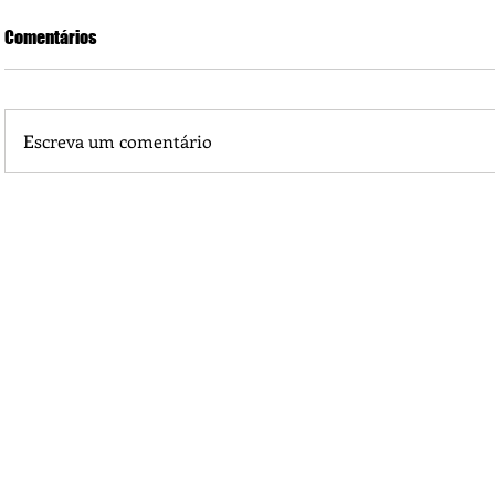
Comentários
Escreva um comentário
Praça 04 de Julho recebe novos equipamentos de academi
livre