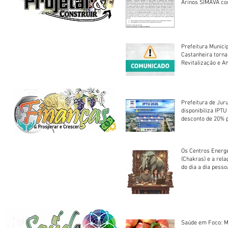
Arinos SIMAVA convoca à
Assembleia Extra
Prefeitura Munici
Castanheira torna
Revitalização e A
Centro Esportivo 
Prefeitura de Jur
disponibiliza IPT
desconto de 20% 
em cota única
Os Centros Energé
(Chakras) e a rel
do dia a dia pesso
Saúde em Foco: M