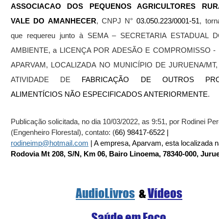
ASSOCIACAO DOS PEQUENOS AGRICULTORES RURA
VALE DO AMANHECER
, CNPJ N° 
03.050.223/0001-51
, torn
que requereu junto à SEMA – SECRETARIA ESTADUAL D
AMBIENTE, a LICENÇA POR ADESÃO E COMPROMISSO - L
APARVAM, LOCALIZADA NO MUNICÍPIO DE JURUENA/MT, 
ATIVIDADE DE 
FABRICAÇÃO DE OUTROS PRO
ALIMENTÍCIOS NÃO ESPECIFICADOS ANTERIORMENTE
. 
Publicação solicitada, no dia 10/03/2022, as 9:51, por Rodinei Per
(Engenheiro Florestal), contato: (
66) 98417-6522 | 
rodineimp@hotmail.com
 | A empresa, Aparvam, esta localizada n
Rodovia Mt 208, S/N, Km 06, Bairo Linoema, 78340-000, Jur
AudioLivros
  & 
Vídeos
S
aúde em Foco