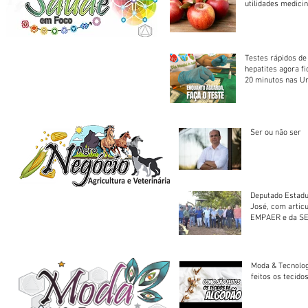
utilidades medicin
Testes rápidos de H
hepatites agora f
20 minutos nas U
Saúde
Ser ou não ser
Deputado Estadu
José, com artic
EMPAER e da SE
trator à Juruena
Moda & Tecnolo
feitos os tecido