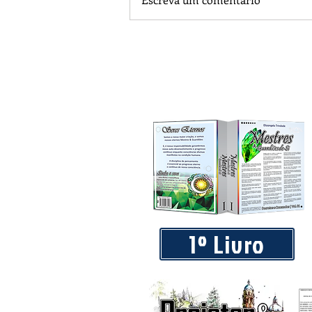
Piá Lava Jato, de Juara, torna pú
Instalação e Operação
1º Livro