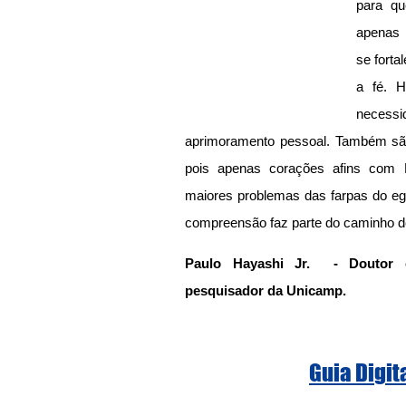
para qu
apenas p
se forta
a fé. H
necess
aprimoramento pessoal. Também são 
pois apenas corações afins com 
maiores problemas das farpas do ego
compreensão faz parte do caminho de
Paulo Hayashi Jr.  - Doutor e
pesquisador da Unicamp.
Guia Digit