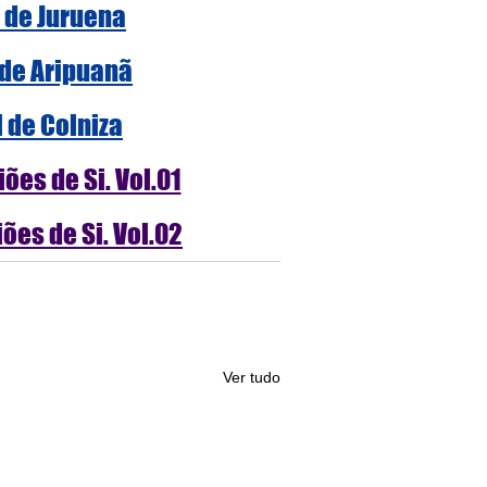
l de Juruena
 de Aripuanã
l de Colniza
ões de Si. Vol.01
ões de Si. Vol.02
Ver tudo