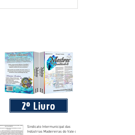
blico que requereu licença de
2º Livro
Sindicato Intermunicipal das
Indústrias Madeireiras do Vale do