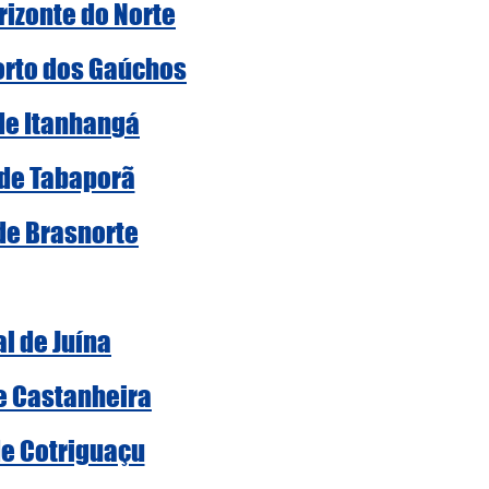
rizonte do Norte
Porto dos Gaúchos
 de Itanhangá
 de Tabaporã
 de Brasnorte
al de Juína
de Castanheira
de Cotriguaçu