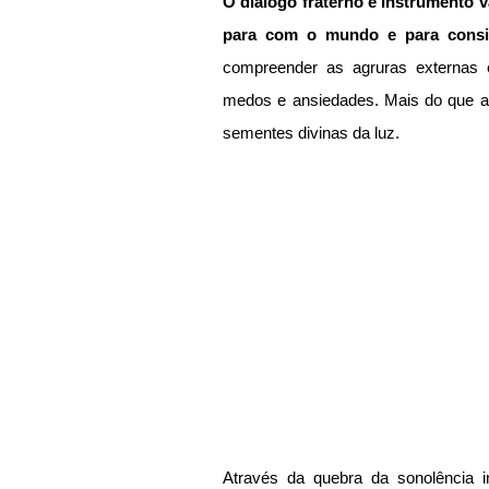
O diálogo fraterno é instrumento v
para com o mundo e para cons
compreender as agruras externas 
medos e ansiedades. Mais do que a 
sementes divinas da luz. 
Através da quebra da sonolência in