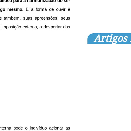
alioso para a harmonização do ser 
igo mesmo. 
É a forma de ouvir e 
e também, suas apreensões, seus 
imposição externa, o despertar das 
Artigos
terna pode o indivíduo acionar as 