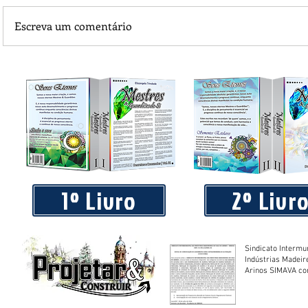
Escreva um comentário
Praça 04 de Julho recebe novos equipamentos de academi
livre
1º Livro
2º Livr
Sindicato Intermu
Indústrias Madeir
Arinos SIMAVA convoca à
Assembleia Extra