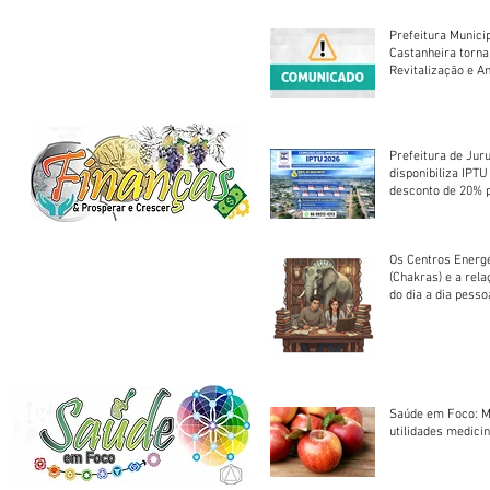
Prefeitura Munici
Castanheira torna
Revitalização e A
Centro Esportivo 
Prefeitura de Jur
disponibiliza IPT
desconto de 20% 
em cota única
Os Centros Energé
(Chakras) e a rel
do dia a dia pesso
Saúde em Foco: M
utilidades medicin