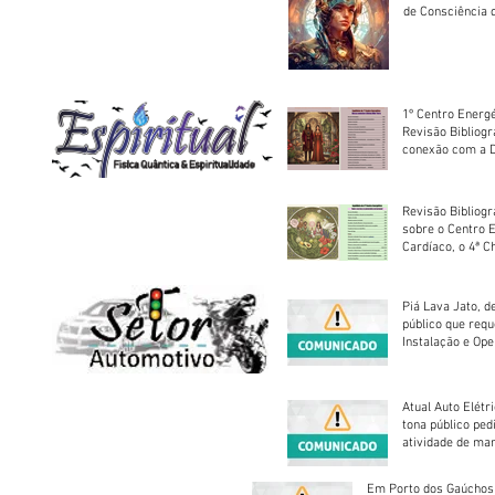
de Consciência 
sociedade
1º Centro Energé
Revisão Bibliog
conexão com a D
Revisão Bibliogr
sobre o Centro 
Cardíaco, o 4ª C
Piá Lava Jato, d
público que requ
Instalação e Op
Atual Auto Elétri
tona público ped
atividade de ma
reparação mecâ
Em Porto dos Gaúchos