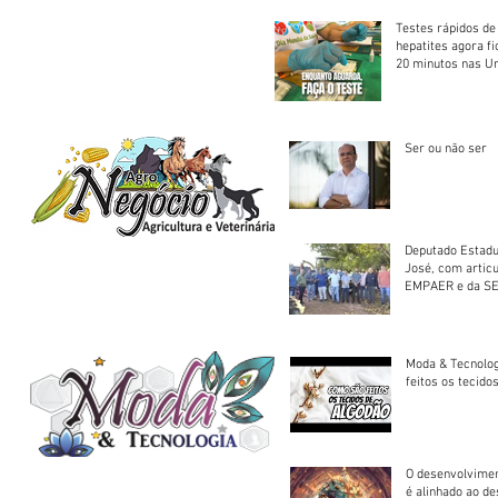
Testes rápidos de H
hepatites agora f
20 minutos nas U
Saúde
Ser ou não ser
Deputado Estadu
José, com artic
EMPAER e da SE
trator à Juruena
Moda & Tecnolo
feitos os tecido
O desenvolvimen
é alinhado ao d