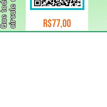
ELIZANGELA TRINDADE FOLHA PUBLICIDADE
CNPJ/PIX: 32.744.303/0001-05 Contato: 