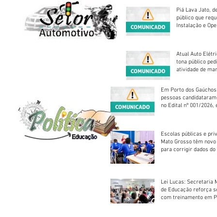
Piá Lava Jato, d
público que requ
Instalação e Op
Atual Auto Elétri
tona público ped
atividade de ma
reparação mecâ
Em Porto dos Gaúchos
pessoas candidataram
no Edital nº 001/2026, 
foram classificadas, e
vagas serão preenchid
Escolas públicas e pri
Mato Grosso têm novo
para corrigir dados do
Escolar 2026
Lei Lucas: Secretaria 
de Educação reforça 
com treinamento em P
Socorros