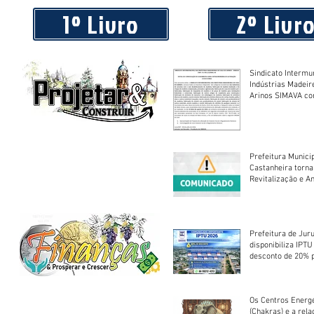
1º Livro
2º Livr
Sindicato Intermu
Indústrias Madeir
Arinos SIMAVA convoca à
Assembleia Extra
Prefeitura Munici
Castanheira torna
Revitalização e A
Centro Esportivo 
Prefeitura de Jur
disponibiliza IPT
desconto de 20% 
em cota única
Os Centros Energé
(Chakras) e a rel