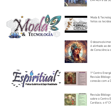
EMPAER e da SE
trator à Juruena
Moda & Tecnolo
feitos os tecido
O desenvolvimen
é alinhado ao d
de Consciência 
sociedade
1º Centro Energé
Revisão Bibliog
conexão com a D
Revisão Bibliogr
sobre o Centro 
Cardíaco, o 4ª C