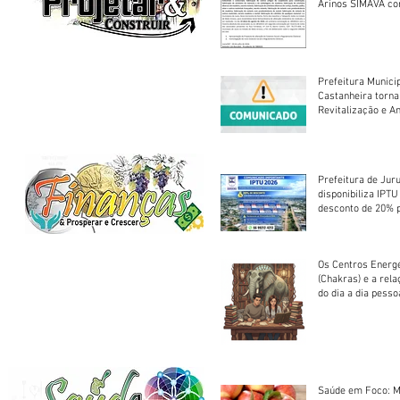
Arinos SIMAVA convoca à
Assembleia Extra
Prefeitura Munici
Castanheira torna
Revitalização e A
Centro Esportivo 
Prefeitura de Jur
disponibiliza IPT
desconto de 20% 
em cota única
Os Centros Energé
(Chakras) e a rel
do dia a dia pesso
Saúde em Foco: M