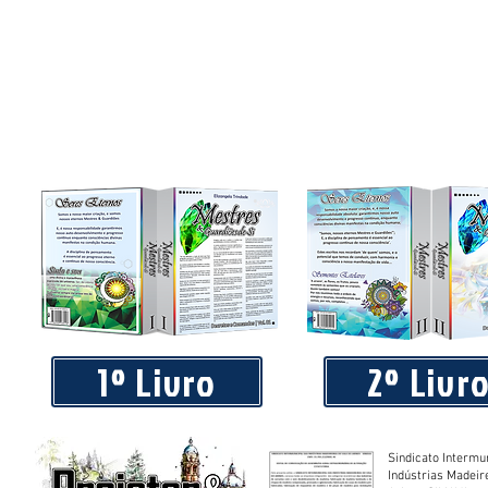
1º Livro
2º Livr
Sindicato Intermu
Indústrias Madeir