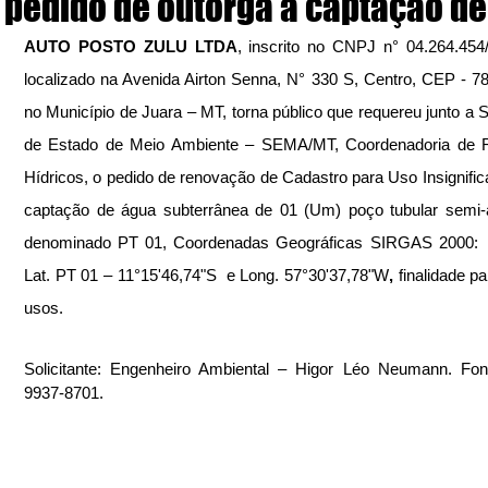
pedido de outorga à captação d
AUTO POSTO ZULU LTDA
, inscrito no CNPJ n° 04.264.454/
localizado na Avenida Airton Senna, N° 330 S, Centro, CEP - 78
no Município de Juara – MT, torna público que requereu junto a Se
de Estado de Meio Ambiente – SEMA/MT, Coordenadoria de R
Hídricos, o pedido de renovação de Cadastro para Uso Insignifica
captação de água subterrânea de 01 (Um) poço tubular semi-a
denominado PT 01, Coordenadas Geográficas SIRGAS 2000:  
Lat. PT 01 – 11°15'46,74"S  e Long. 57°30'37,78"W
, 
finalidade pa
usos.
Solicitante: Engenheiro Ambiental – Higor Léo Neumann. Fon
9937-8701.