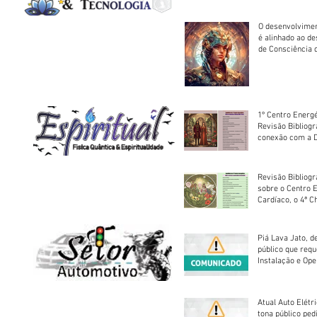
O desenvolvimen
é alinhado ao d
de Consciência 
sociedade
1º Centro Energé
Revisão Bibliog
conexão com a D
Revisão Bibliogr
sobre o Centro 
Cardíaco, o 4ª C
Piá Lava Jato, d
público que requ
Instalação e Op
Atual Auto Elétri
tona público ped