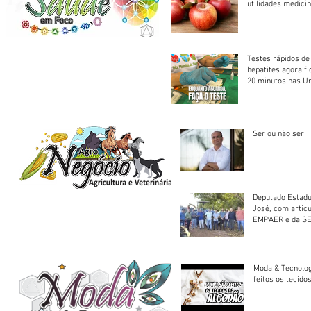
utilidades medicin
Testes rápidos de H
hepatites agora f
20 minutos nas U
Saúde
Ser ou não ser
Deputado Estadu
José, com artic
EMPAER e da SE
trator à Juruena
Moda & Tecnolo
feitos os tecido