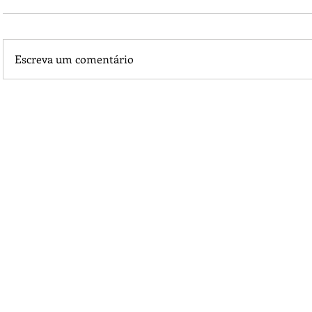
Escreva um comentário
Piá Lava Jato, de Juara, torna público que requereu licença
Instalação e Operação