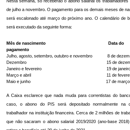
Nesta semana, só receberão o abono salarial os trabalhadores 
de julho a novembro. O pagamento para os demais meses de na
será escalonado até março do próximo ano. O calendário de be
será executado da seguinte forma:
Mês de nascimento                                                      Data do 
pagamento
Julho, agosto, setembro, outubro e novembro             8 de deze
Dezembro                                                                     15 de de
Janeiro e fevereiro                                                        19 de janeir
Março e abril                                                                 11 de fever
Maio e junho                                                                 17 de março
A Caixa esclarece que nada muda para correntistas do banco
caso, o abono do PIS será depositado normalmente na c
trabalhador na instituição financeira. Cerca de 2 milhões de traba
que não sacaram o abono salarial 2019/2020 (ano-base 2018)