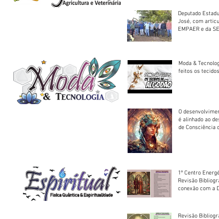
Deputado Estadu
José, com artic
EMPAER e da SE
trator à Juruena
Moda & Tecnolo
feitos os tecido
O desenvolvimen
é alinhado ao d
de Consciência 
sociedade
1º Centro Energé
Revisão Bibliog
conexão com a D
Revisão Bibliogr