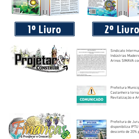
Praça 04 de Julho recebe novos equipamentos de academi
livre
1º Livro
2º Livr
Sindicato Intermu
Indústrias Madeir
Arinos SIMAVA convoca à
Assembleia Extra
Prefeitura Munici
Castanheira torna
Revitalização e A
Centro Esportivo 
Prefeitura de Jur
disponibiliza IPT
desconto de 20% 
em cota única