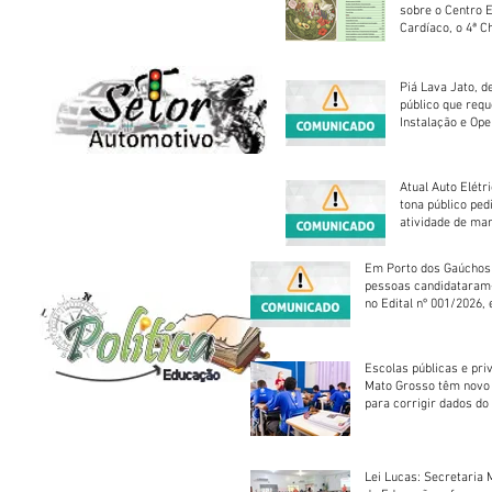
sobre o Centro 
Cardíaco, o 4ª C
Piá Lava Jato, d
público que requ
Instalação e Op
Atual Auto Elétri
tona público ped
atividade de ma
reparação mecâ
Em Porto dos Gaúchos
pessoas candidataram
no Edital nº 001/2026, 
foram classificadas, e
vagas serão preenchid
Escolas públicas e pri
Mato Grosso têm novo
para corrigir dados do
Escolar 2026
Lei Lucas: Secretaria 