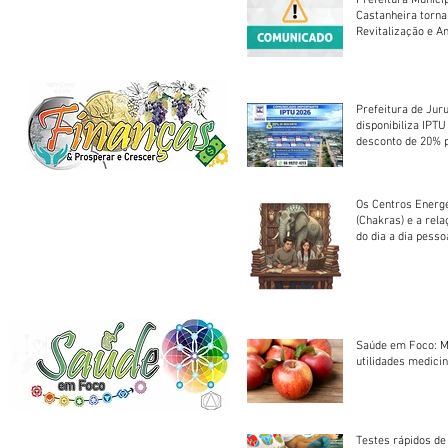
Castanheira torna
Revitalização e A
Centro Esportivo 
Prefeitura de Jur
disponibiliza IPT
desconto de 20% 
em cota única
Os Centros Energé
(Chakras) e a rel
do dia a dia pesso
Saúde em Foco: M
utilidades medicin
Testes rápidos de H