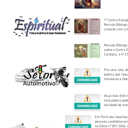
1º Centro Energé
Revisão Bibliog
conexão com a D
Revisão Bibliogr
sobre o Centro 
Cardíaco, o 4ª C
Piá Lava Jato, d
público que requ
Instalação e Op
Atual Auto Elétri
tona público ped
atividade de ma
reparação mecâ
Em Porto dos Gaúchos
pessoas candidataram
no Edital nº 001/2026, 