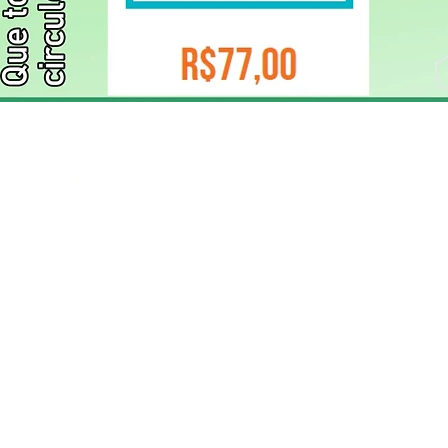
ELIZANGELA TRINDADE FOLHA PUBLICIDADE
CNPJ/PIX: 32.744.303/0001-05 Contato: 