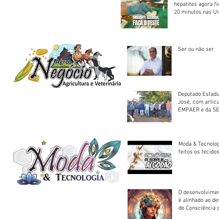
hepatites agora f
20 minutos nas U
Saúde
Ser ou não ser
Deputado Estadu
José, com artic
EMPAER e da SE
trator à Juruena
Moda & Tecnolo
feitos os tecido
O desenvolvimen
é alinhado ao d
de Consciência 
sociedade