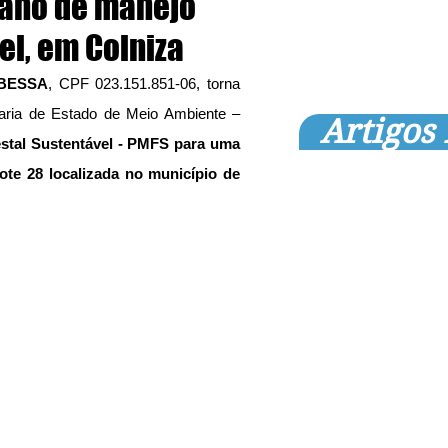
lano de manejo
el, em Colniza
 BESSA
, CPF 023.151.851-06, torna 
taria de Estado de Meio Ambiente – 
Artigos
stal Sustentável - PMFS para uma 
te 28 localizada no município de 