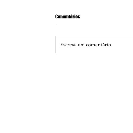
Comentários
Escreva um comentário
Piá Lava Jato, de Juara, torna pú
Instalação e Operação