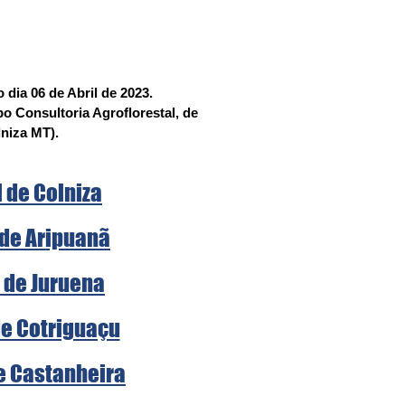
 dia 06 de Abril de 2023. 
o Consultoria Agroflorestal, de 
lniza MT).
l de Colniza
 de Aripuanã
l de Juruena
de Cotriguaçu
de Castanheira