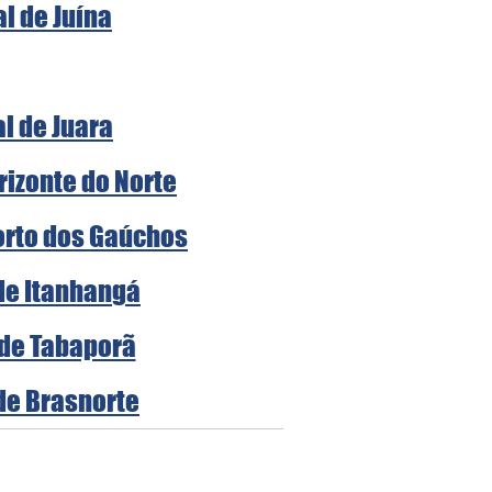
al de Juín
a
al de Juara
rizonte do Norte
Porto dos Gaúchos
 de Itanhangá
 de Tabaporã
 de Brasnorte