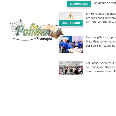
atividade de ma
reparação mecâ
Em Porto dos Gaúchos
pessoas candidataram
no Edital nº 001/2026, 
foram classificadas, e
vagas serão preenchid
Escolas públicas e pri
Mato Grosso têm novo
para corrigir dados do
Escolar 2026
Lei Lucas: Secretaria 
de Educação reforça 
com treinamento em P
Socorros