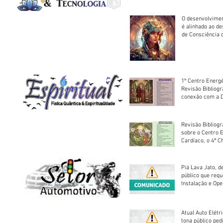
O desenvolvimen
é alinhado ao d
de Consciência 
sociedade
1º Centro Energé
Revisão Bibliog
conexão com a D
Revisão Bibliogr
sobre o Centro 
Cardíaco, o 4ª C
Piá Lava Jato, d
público que requ
Instalação e Op
Atual Auto Elétri
tona público ped