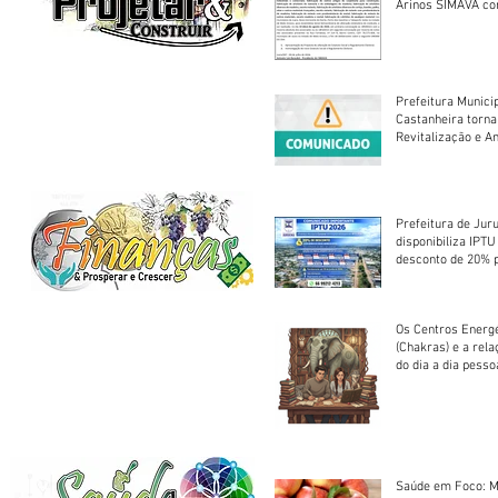
Arinos SIMAVA convoca à
Assembleia Extra
Prefeitura Munici
Castanheira torna
Revitalização e A
Centro Esportivo 
Prefeitura de Jur
disponibiliza IPT
desconto de 20% 
em cota única
Os Centros Energé
(Chakras) e a rel
do dia a dia pesso
Saúde em Foco: M