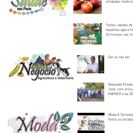
utilidades medicin
Testes rápidos de H
hepatites agora f
20 minutos nas U
Saúde
Ser ou não ser
Deputado Estadu
José, com artic
EMPAER e da SE
trator à Juruena
Moda & Tecnolo
feitos os tecido