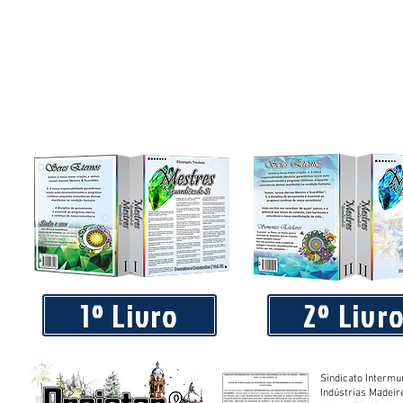
Adoradores de Mamon Adoram a Exploração e a Violência
1º Livro
2º Livr
Sindicato Intermu
Indústrias Madeir