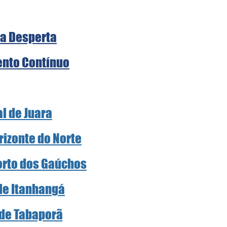
a Desperta
nto Contínuo
al de Juara
rizonte do Norte
Porto dos Gaúchos
 de Itanhangá
 de Tabaporã