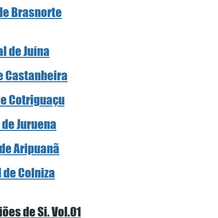
 de Brasnorte
al de Juína
de Castanheira
de Cotriguaçu
l de Juruena
 de Aripuanã
l de Colniza
ões de Si. Vol.01