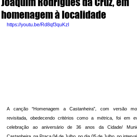
Joaquim Rodrigues da Cruz, em
homenagem à localidade
https://youtu.be/Rd8qf3quKzI
A canção “Homenagem a Castanheira”, com versão mod
revisitada, obedecendo critérios como a métrica, foi em ev
celebração ao aniversário de 36 anos da Cidade/ Munic
Castanheira, na Praça 04 de Julho, no dia 05 de Julho, no interval