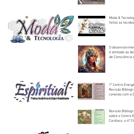
trator à Juruena
Moda & Tecnolo
feitos os tecido
O desenvolvimen
é alinhado ao d
de Consciência 
sociedade
1º Centro Energé
Revisão Bibliog
conexão com a D
Revisão Bibliogr
sobre o Centro 
Cardíaco, o 4ª C