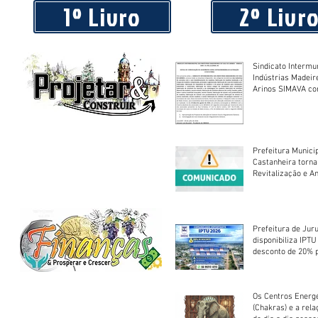
1º Livro
2º Livr
Sindicato Intermu
Indústrias Madeir
Arinos SIMAVA convoca à
Assembleia Extra
Prefeitura Munici
Castanheira torna
Revitalização e A
Centro Esportivo 
Prefeitura de Jur
disponibiliza IPT
desconto de 20% 
em cota única
Os Centros Energé
(Chakras) e a rel