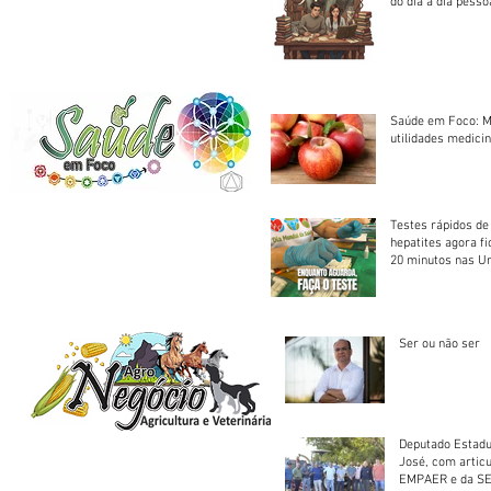
do dia a dia pesso
Saúde em Foco: M
utilidades medicin
Testes rápidos de H
hepatites agora f
20 minutos nas U
Saúde
Ser ou não ser
Deputado Estadu
José, com artic
EMPAER e da SE