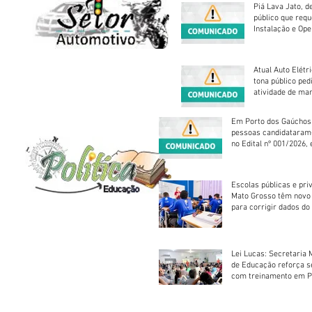
Piá Lava Jato, d
público que requ
Instalação e Op
Atual Auto Elétri
tona público ped
atividade de ma
reparação mecâ
Em Porto dos Gaúchos
pessoas candidataram
no Edital nº 001/2026, 
foram classificadas, e
vagas serão preenchid
Escolas públicas e pri
Mato Grosso têm novo
para corrigir dados do
Escolar 2026
Lei Lucas: Secretaria 
de Educação reforça 
com treinamento em P
Socorros