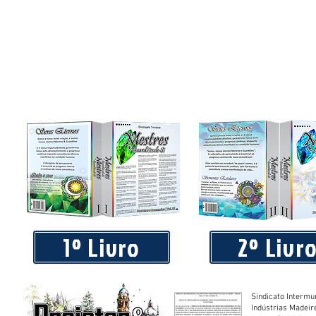
1º Livro
2º Livr
Sindicato Intermu
Indústrias Madeir