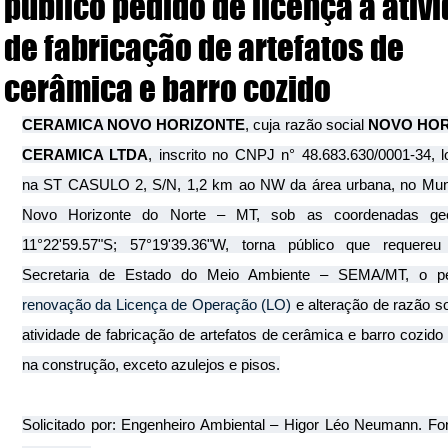
público pedido de licença à ativ
de fabricação de artefatos de
cerâmica e barro cozido
CERAMICA NOVO HORIZONTE
, cuja razão social 
NOVO HOR
CERAMICA LTDA
, inscrito no CNPJ n° 48.683.630/0001-34, lo
na ST CASULO 2, S/N, 1,2 km ao NW da área urbana, no Munic
Novo Horizonte do Norte – MT, sob as coordenadas geog
11°22'59.57"S; 57°19'39.36"W, torna público que requereu 
renovação da Licença de Operação (LO) 
e alteração de razão so
atividade de fabricação de artefatos de cerâmica e barro cozido 
na construção, exceto azulejos e pisos.
Solicitado por: Engenheiro Ambiental – Higor Léo Neumann. Fon