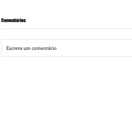
Comentários
Escreva um comentário
Praça 04 de Julho recebe novos equipamentos de academi
livre