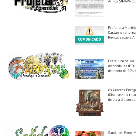
Arinos SIMAVA convoca à
Assembleia Extra
Prefeitura Munici
Castanheira torna
Revitalização e A
Centro Esportivo 
Prefeitura de Jur
disponibiliza IPT
desconto de 20% 
em cota única
Os Centros Energé
(Chakras) e a rel
do dia a dia pesso
Saúde em Foco: M