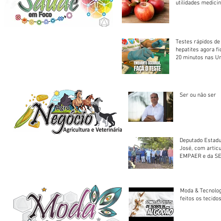
utilidades medicin
Testes rápidos de H
hepatites agora f
20 minutos nas U
Saúde
Ser ou não ser
Deputado Estadu
José, com artic
EMPAER e da SE
trator à Juruena
Moda & Tecnolo
feitos os tecido