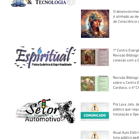
O desenvolvimen
é alinhado ao d
de Consciência 
sociedade
1º Centro Energé
Revisão Bibliog
conexão com a D
Revisão Bibliogr
sobre o Centro 
Cardíaco, o 4ª C
Piá Lava Jato, d
público que requ
Instalação e Op
Atual Auto Elétri
tona público ped