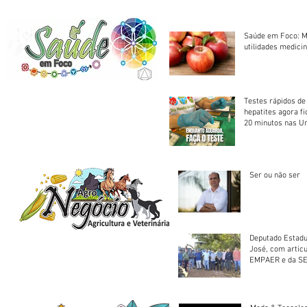
Saúde em Foco: M
utilidades medicin
Testes rápidos de H
hepatites agora f
20 minutos nas U
Saúde
Ser ou não ser
Deputado Estadu
José, com artic
EMPAER e da SE
trator à Juruena