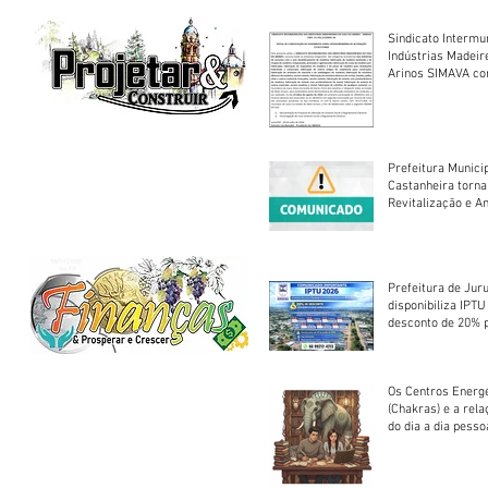
Sindicato Intermu
Indústrias Madeir
Arinos SIMAVA convoca à
Assembleia Extra
Prefeitura Munici
Castanheira torna
Revitalização e A
Centro Esportivo 
Prefeitura de Jur
disponibiliza IPT
desconto de 20% 
em cota única
Os Centros Energé
(Chakras) e a rel
do dia a dia pesso