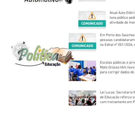
Atual Auto Elétri
tona público ped
atividade de ma
reparação mecâ
Em Porto dos Gaúchos
pessoas candidataram
no Edital nº 001/2026, 
foram classificadas, e
vagas serão preenchid
Escolas públicas e pri
Mato Grosso têm novo
para corrigir dados do
Escolar 2026
Lei Lucas: Secretaria 
de Educação reforça 
com treinamento em P
Socorros