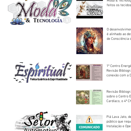
Moda & Tecnolo
feitos os tecido
O desenvolvimen
é alinhado ao d
de Consciência 
sociedade
1º Centro Energé
Revisão Bibliog
conexão com a D
Revisão Bibliogr
sobre o Centro 
Cardíaco, o 4ª C
Piá Lava Jato, d
público que requ
Instalação e Op