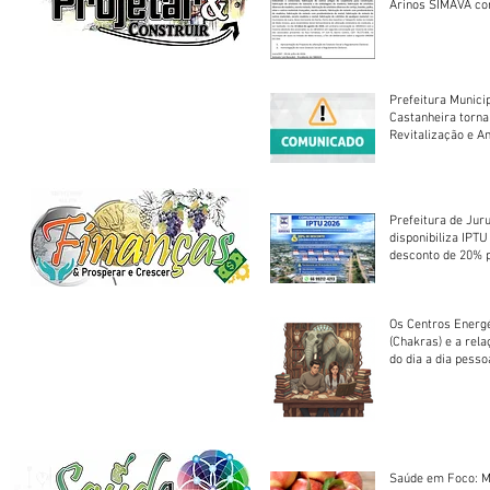
Arinos SIMAVA convoca à
Assembleia Extra
Prefeitura Munici
Castanheira torna
Revitalização e A
Centro Esportivo 
Prefeitura de Jur
disponibiliza IPT
desconto de 20% 
em cota única
Os Centros Energé
(Chakras) e a rel
do dia a dia pesso
Saúde em Foco: M