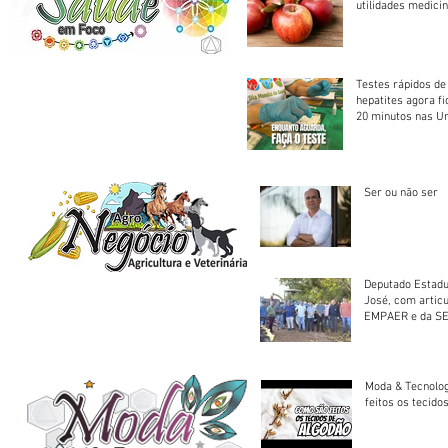
utilidades medicin
Testes rápidos de H
hepatites agora f
20 minutos nas U
Saúde
Ser ou não ser
Deputado Estadu
José, com artic
EMPAER e da SE
trator à Juruena
Moda & Tecnolo
feitos os tecido