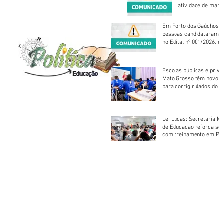
atividade de ma
reparação mecâ
Em Porto dos Gaúchos
pessoas candidataram
no Edital nº 001/2026, 
foram classificadas, e
vagas serão preenchid
Escolas públicas e pri
Mato Grosso têm novo
para corrigir dados do
Escolar 2026
Lei Lucas: Secretaria 
de Educação reforça 
com treinamento em P
Socorros