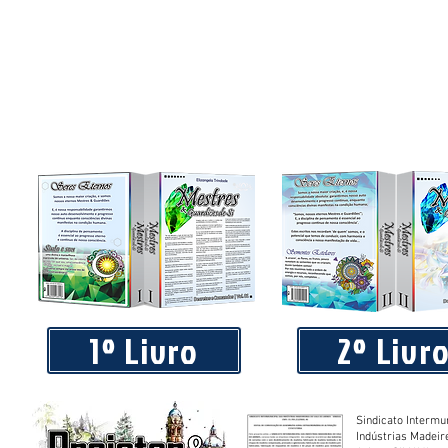
Praça 04 de Julho recebe novos equipamentos de academi
livre
1º Livro
2º Livr
Sindicato Intermu
Indústrias Madeir