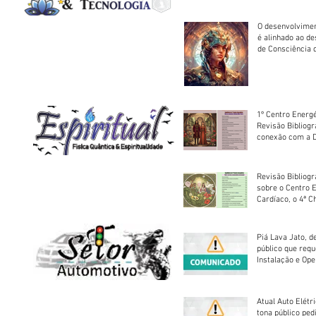
O desenvolvimen
é alinhado ao d
de Consciência 
sociedade
1º Centro Energé
Revisão Bibliog
conexão com a D
Revisão Bibliogr
sobre o Centro 
Cardíaco, o 4ª C
Piá Lava Jato, d
público que requ
Instalação e Op
Atual Auto Elétri
tona público ped