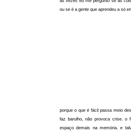
às vezes eu me pergunto se as coi
ou se é a gente que aprendeu a só e
porque o que é fácil passa meio de
faz barulho, não provoca crise. o f
espaço demais na memória. e talve