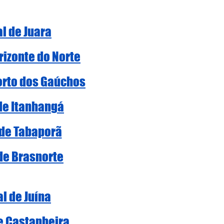
al de Juara
rizonte do Norte
Porto dos Gaúchos
 de Itanhangá
 de Tabaporã
 de Brasnorte
al de Juína
de Castanheira