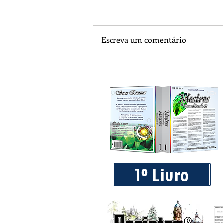
Escreva um comentário
Piá Lava Jato, de Juara, torna pú
Instalação e Operação
1º Livro