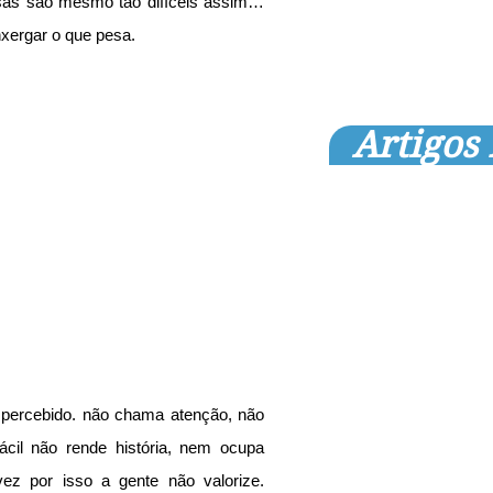
sas são mesmo tão difíceis assim… 
nxergar o que pesa.
Artigos
spercebido. não chama atenção, não 
ácil não rende história, nem ocupa 
z por isso a gente não valorize. 