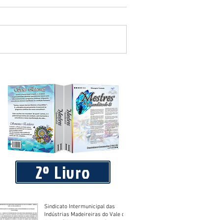
blico que requereu licença de
2º Livro
Sindicato Intermunicipal das
Indústrias Madeireiras do Vale do