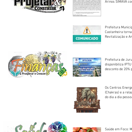
Arinos SIMAVA convoca à
Assembleia Extra
Prefeitura Munici
Castanheira torna
Revitalização e A
Centro Esportivo 
Prefeitura de Jur
disponibiliza IPT
desconto de 20% 
em cota única
Os Centros Energé
(Chakras) e a rel
do dia a dia pesso
Saúde em Foco: M