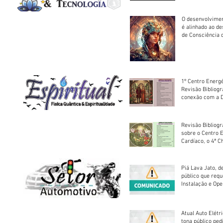
O desenvolvimen
é alinhado ao d
de Consciência 
sociedade
1º Centro Energé
Revisão Bibliog
conexão com a D
Revisão Bibliogr
sobre o Centro 
Cardíaco, o 4ª C
Piá Lava Jato, d
público que requ
Instalação e Op
Atual Auto Elétri
tona público ped