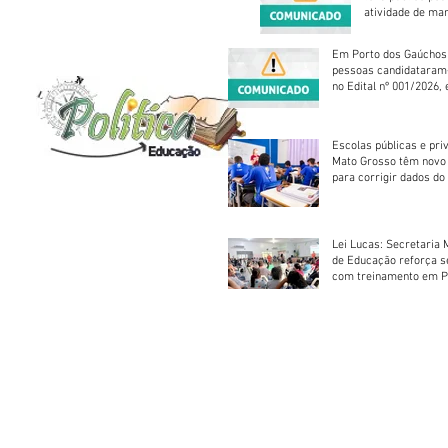
atividade de ma
reparação mecâ
Em Porto dos Gaúchos
pessoas candidataram
no Edital nº 001/2026, 
foram classificadas, e
vagas serão preenchid
Escolas públicas e pri
Mato Grosso têm novo
para corrigir dados do
Escolar 2026
Lei Lucas: Secretaria 
de Educação reforça 
com treinamento em P
Socorros