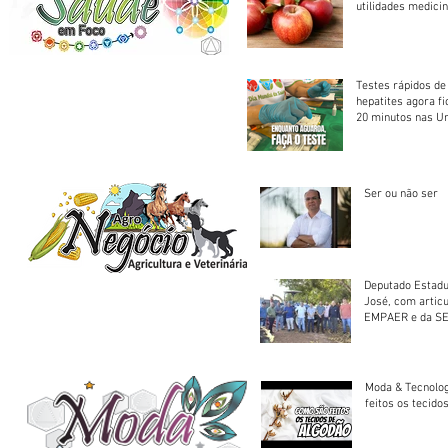
utilidades medicin
Testes rápidos de H
hepatites agora f
20 minutos nas U
Saúde
Ser ou não ser
Deputado Estadu
José, com artic
EMPAER e da SE
trator à Juruena
Moda & Tecnolo
feitos os tecido