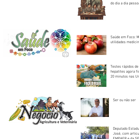
do dia a dia pesso
Saúde em Foco: M
utilidades medicin
Testes rápidos de H
hepatites agora f
20 minutos nas U
Saúde
Ser ou não ser
Deputado Estadu
José, com artic
EMPAER e da SE