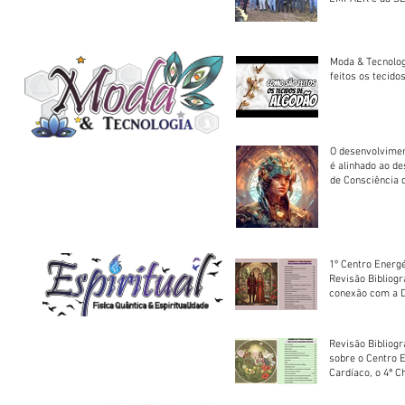
trator à Juruena
Moda & Tecnolo
feitos os tecido
O desenvolvimen
é alinhado ao d
de Consciência 
sociedade
1º Centro Energé
Revisão Bibliog
conexão com a D
Revisão Bibliogr
sobre o Centro 
Cardíaco, o 4ª C