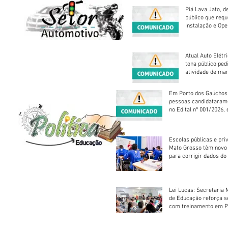
Piá Lava Jato, d
público que requ
Instalação e Op
Atual Auto Elétri
tona público ped
atividade de ma
reparação mecâ
Em Porto dos Gaúchos
pessoas candidataram
no Edital nº 001/2026, 
foram classificadas, e
vagas serão preenchid
Escolas públicas e pri
Mato Grosso têm novo
para corrigir dados do
Escolar 2026
Lei Lucas: Secretaria 
de Educação reforça 
com treinamento em P
Socorros