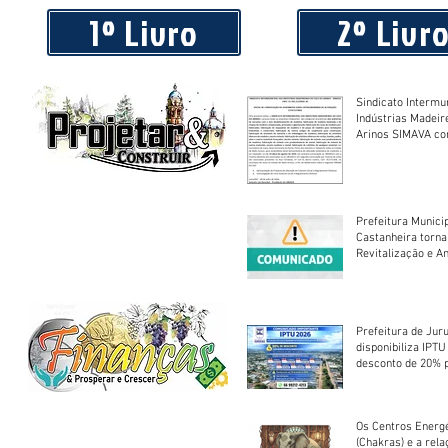
1º Livro
2º Livr
Sindicato Intermu
Indústrias Madeir
Arinos SIMAVA convoca à
Assembleia Extra
Prefeitura Munici
Castanheira torna
Revitalização e A
Centro Esportivo 
Prefeitura de Jur
disponibiliza IPT
desconto de 20% 
em cota única
Os Centros Energé
(Chakras) e a rel