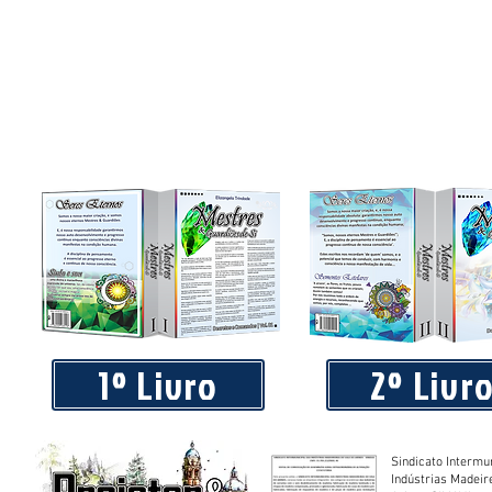
1º Livro
2º Livr
Sindicato Intermu
Indústrias Madeir