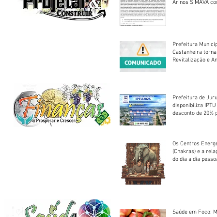
Arinos SIMAVA convoca à
Assembleia Extra
Prefeitura Munici
Castanheira torna
Revitalização e A
Centro Esportivo 
Prefeitura de Jur
disponibiliza IPT
desconto de 20% 
em cota única
Os Centros Energé
(Chakras) e a rel
do dia a dia pesso
Saúde em Foco: M