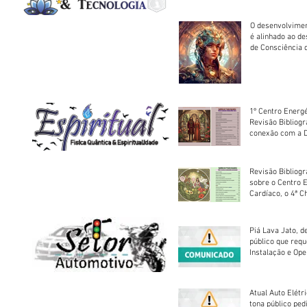
O desenvolvimen
é alinhado ao d
de Consciência 
sociedade
1º Centro Energé
Revisão Bibliog
conexão com a D
Revisão Bibliogr
sobre o Centro 
Cardíaco, o 4ª C
Piá Lava Jato, d
público que requ
Instalação e Op
Atual Auto Elétri
tona público ped