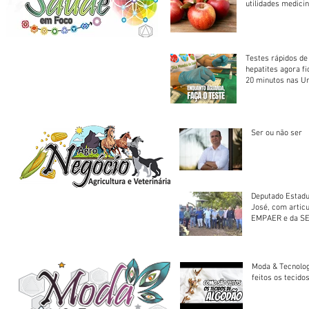
utilidades medicin
Testes rápidos de H
hepatites agora f
20 minutos nas U
Saúde
Ser ou não ser
Deputado Estadu
José, com artic
EMPAER e da SE
trator à Juruena
Moda & Tecnolo
feitos os tecido