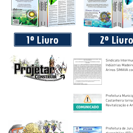
Piá Lava Jato, de Juara, torna público que requereu licença
Instalação e Operação
1º Livro
2º Livr
Sindicato Intermu
Indústrias Madeir
Arinos SIMAVA convoca à
Assembleia Extra
Prefeitura Munici
Castanheira torna
Revitalização e A
Centro Esportivo 
Prefeitura de Jur