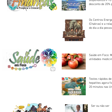
disponibiliza IPT
desconto de 20% 
em cota única
Os Centros Energé
(Chakras) e a rel
do dia a dia pesso
Saúde em Foco: M
utilidades medicin
Testes rápidos de H
hepatites agora f
20 minutos nas U
Saúde
Ser ou não ser