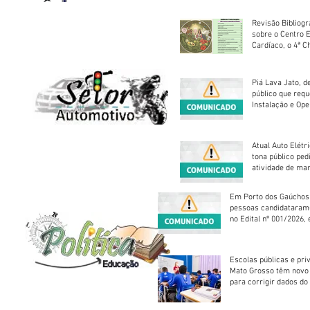
Revisão Bibliogr
sobre o Centro 
Cardíaco, o 4ª C
Piá Lava Jato, d
público que requ
Instalação e Op
Atual Auto Elétri
tona público ped
atividade de ma
reparação mecâ
Em Porto dos Gaúchos
pessoas candidataram
no Edital nº 001/2026, 
foram classificadas, e
vagas serão preenchid
Escolas públicas e pri
Mato Grosso têm novo
para corrigir dados do
Escolar 2026