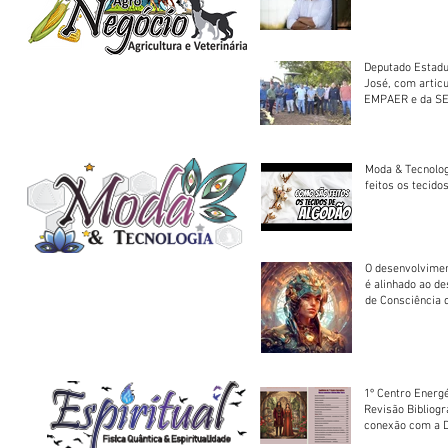
Deputado Estadu
José, com artic
EMPAER e da SE
trator à Juruena
Moda & Tecnolo
feitos os tecido
O desenvolvimen
é alinhado ao d
de Consciência 
sociedade
1º Centro Energé
Revisão Bibliog
conexão com a D