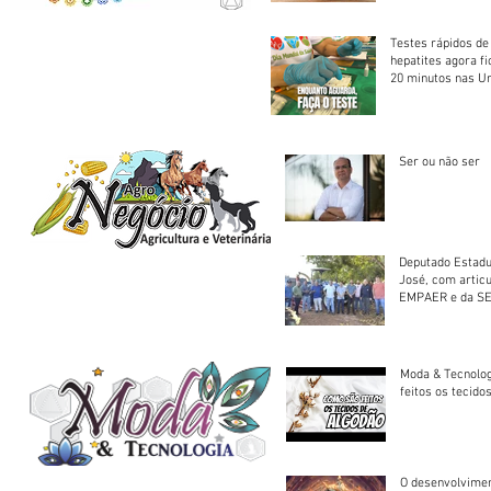
Testes rápidos de H
hepatites agora f
20 minutos nas U
Saúde
Ser ou não ser
Deputado Estadu
José, com artic
EMPAER e da SE
trator à Juruena
Moda & Tecnolo
feitos os tecido
O desenvolvimen