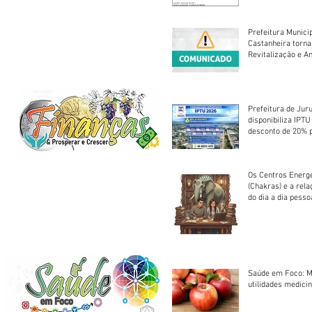
Prefeitura Munici
Castanheira torna
Revitalização e A
Centro Esportivo 
Prefeitura de Jur
disponibiliza IPT
desconto de 20% 
em cota única
Os Centros Energé
(Chakras) e a rel
do dia a dia pesso
Saúde em Foco: M
utilidades medicin