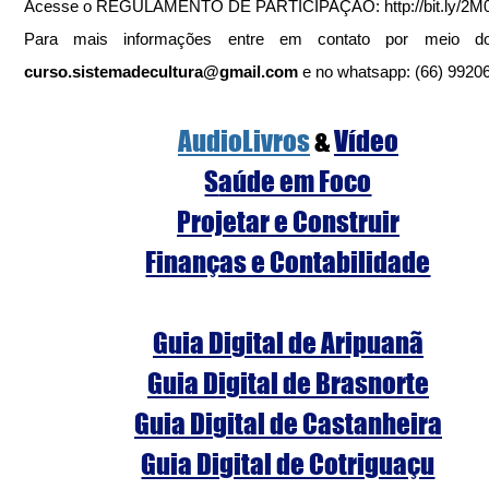
Acesse o REGULAMENTO DE PARTICIPAÇÃO: http://bit.ly/2M
curso.sistemadecultura@gmail.com
 e no whatsapp: (66) 9920
AudioLivros
 & 
Vídeo
S
aúde em Foco
Projetar e Construir
Finanças e Contabilidade
Guia Digital de Aripuanã
Guia Digital de Brasnorte
Guia Digital de Castanheira
Guia Digital de Cotriguaçu