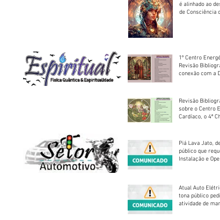
é alinhado ao d
de Consciência 
sociedade
1º Centro Energé
Revisão Bibliog
conexão com a D
Revisão Bibliogr
sobre o Centro 
Cardíaco, o 4ª C
Piá Lava Jato, d
público que requ
Instalação e Op
Atual Auto Elétri
tona público ped
atividade de ma
reparação mecâ