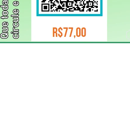
ELIZANGELA TRINDADE FOLHA PUBLICIDADE
CNPJ/PIX: 32.744.303/0001-05 Contato: 