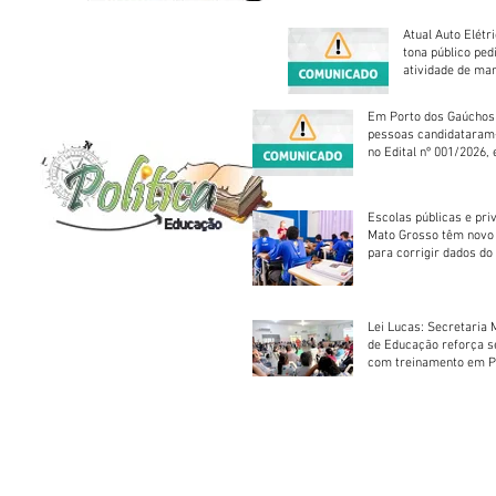
Atual Auto Elétri
tona público ped
atividade de ma
reparação mecâ
Em Porto dos Gaúchos
pessoas candidataram
no Edital nº 001/2026, 
foram classificadas, e
vagas serão preenchid
Escolas públicas e pri
Mato Grosso têm novo
para corrigir dados do
Escolar 2026
Lei Lucas: Secretaria 
de Educação reforça 
com treinamento em P
Socorros