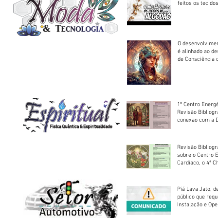
feitos os tecido
O desenvolvimen
é alinhado ao d
de Consciência 
sociedade
1º Centro Energé
Revisão Bibliog
conexão com a D
Revisão Bibliogr
sobre o Centro 
Cardíaco, o 4ª C
Piá Lava Jato, d
público que requ
Instalação e Op