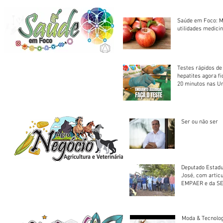
Saúde em Foco: M
utilidades medicin
Testes rápidos de H
hepatites agora f
20 minutos nas U
Saúde
Ser ou não ser
Deputado Estadu
José, com artic
EMPAER e da SE
trator à Juruena
Moda & Tecnolo