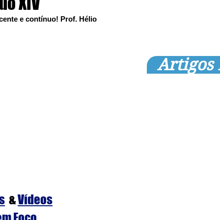
uo XIV
ente e contínuo! Prof. Hélio 
Artigos
s
&
Vídeos
em Foco