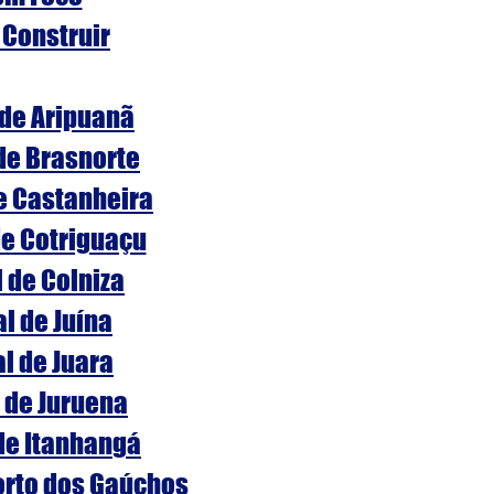
 Construir
 de Aripuanã
 de Brasnorte
de Castanheira
de Cotriguaçu
l de Colniza
al de Juína
al de Juara
l de Juruena
 de Itanhangá
Porto dos Gaúchos