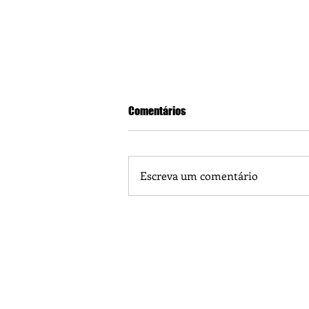
Comentários
Escreva um comentário
Praça 04 de Julho recebe novos