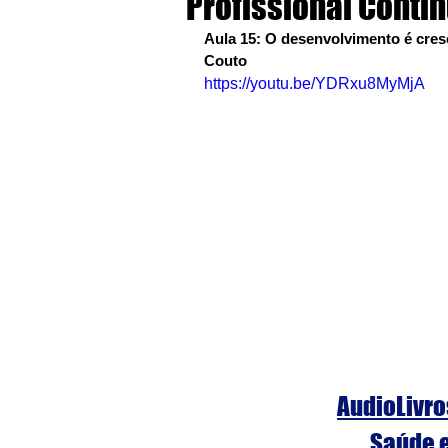
Profissional Contín
Aula 15: O desenvolvimento é cresc
Couto
https://youtu.be/YDRxu8MyMjA
AudioLivro
S
aúde 